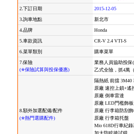
2.下訂日期
2015-12-05
3.詢車地點
新北市
4.品牌
Honda
5.車款資訊
CR-V 2.4 VTI-S
6.菜單類別
購車菜單
7.保險
業務人員協助投保(
(✯保險試算與投保優惠)
乙式全險，抓4萬（女
隔熱紙 前擋 3M40 車
原廠 速控上鎖+遙
原廠 倒車雷達
原廠 LED門檻飾
8.額外加選配備/配件
原廠 行李箱防刮
(✯熱門選購配件)
原廠 行李箱托盤
Mio 618D行車紀
加大防眩後試鏡