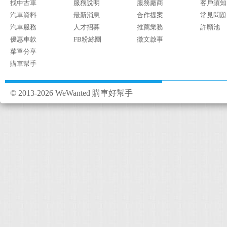
找中古車
服務說明
服務廠商
客戶須知
汽車資料
最新消息
合作提案
常見問題
汽車服務
人才招募
推薦業務
許願池
優惠車款
FB粉絲團
徵文啟事
菜單分享
購車幫手
© 2013-2026 WeWanted 購車好幫手