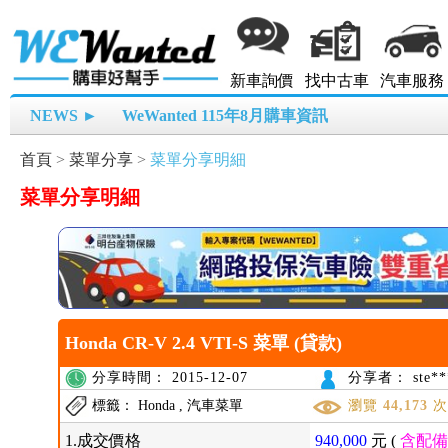
新車詢價
找中古車
汽車服務
NEWS ►
WeWanted 115年8月購車資訊
首頁
>
菜單分享
>
菜單分享明細
菜單分享明細
Honda CR-V 2.4 VTI-S 菜單 (貸款)
分享時間： 2015-12-07
分享者： ste**
標籤： Honda , 汽車菜單
瀏覽
44,173
1.成交價格
940,000
元 (
含配