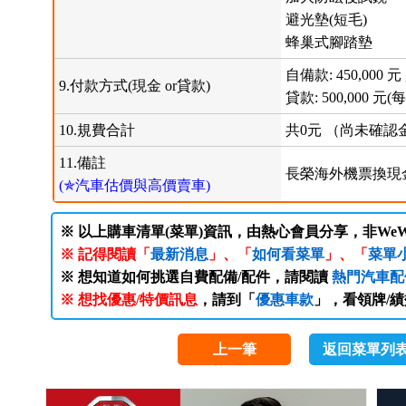
避光墊(短毛)
蜂巢式腳踏墊
自備款: 450,000 元 
9.付款方式(現金 or貸款)
貸款: 500,000 元(每
10.規費合計
共0元 （尚未確
11.備註
長榮海外機票換現
(✯汽車估價與高價賣車)
※ 以上購車清單(菜單)資訊，由熱心會員分享，非WeW
※ 記得閱讀「
最新消息
」、「
如何看菜單
」、「
菜單
※ 想知道如何挑選自費配備/配件，請閱讀
熱門汽車配
※ 想找優惠/特價訊息
，請到「
優惠車款
」，看領牌/
上一筆
返回菜單列