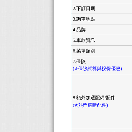
2.下訂日期
3.詢車地點
4.品牌
5.車款資訊
6.菜單類別
7.保險
(✯保險試算與投保優惠)
8.額外加選配備/配件
(✯熱門選購配件)