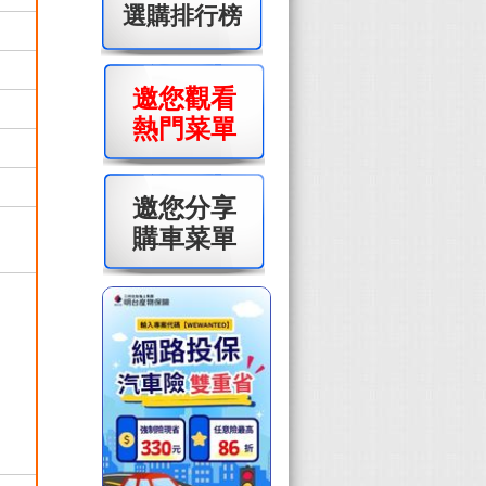
選購排行榜
邀您觀看
熱門菜單
邀您分享
購車菜單