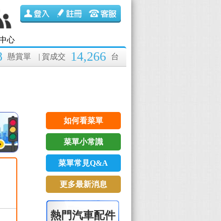
中心
8
14,266
懸賞單
| 賀成交
台
如何看菜單
菜單小常識
菜單常見Q&A
更多最新消息
熱門汽車配件