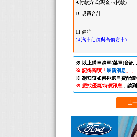
9.付款方式(現金 or貸款)
10.規費合計
11.備註
(✯汽車估價與高價賣車)
※ 以上購車清單(菜單)資訊
※ 記得閱讀「
最新消息
」、
※ 想知道如何挑選自費配備
※ 想找優惠/特價訊息
，請到
上