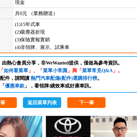
現金
共0元 （業務贈送）
(1)15年式車
(2)吸塵器折現
(3)保險實報實銷
(4)非領牌、展示、試乘車
，由熱心會員分享，非WeWanted提供，僅做為參考資訊。
「
如何看菜單
」、「
菜單小常識
」與「
菜單常見Q&A
」。
/配件，請閱讀
熱門汽車配備(配件)選購排行榜
。
「
優惠車款
」，看領牌/績效車或好康車訊。
一筆
返回菜單列表
下一筆