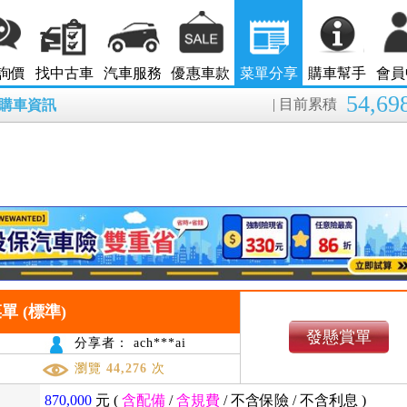
詢價
找中古車
汽車服務
優惠車款
菜單分享
購車幫手
會員
54,69
| 目前累積
8月購車資訊
 菜單 (標準)
發懸賞單
分享者： ach***ai
瀏覽
44,276
次
870,000
元 (
含配備
/
含規費
/
不含保險
/
不含利息
)