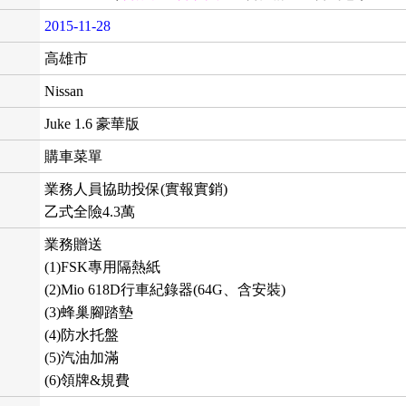
2015-11-28
高雄市
Nissan
Juke 1.6 豪華版
購車菜單
業務人員協助投保(實報實銷)
乙式全險4.3萬
業務贈送
(1)FSK專用隔熱紙
(2)Mio 618D行車紀錄器(64G、含安裝)
(3)蜂巢腳踏墊
(4)防水托盤
(5)汽油加滿
(6)領牌&規費