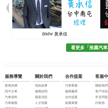
BMW 黃承信
看更多「推薦汽車
服務導覽
關於我們
合作提案
客服
新車詢價
咱的故事
汽車業務
聯絡我們
找中古車
服務說明
服務廠商
客戶須知
汽車資料
最新消息
合作提案
常見問題
汽車服務
人才招募
推薦業務
許願池