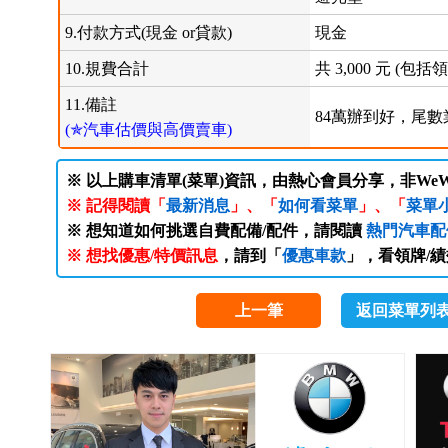
9.付款方式(現金 or貸款)
現金
10.規費合計
共 3,000 元 (
11.備註
84萬辦到好，尾
(✯汽車估價與高價賣車)
※ 以上購車清單(菜單)資訊，由熱心會員分享，非WeW
※ 記得閱讀「
最新消息
」、「
如何看菜單
」、「
菜單
※ 想知道如何挑選自費配備/配件，請閱讀
熱門汽車配
※ 想找優惠/特價訊息
，請到「
優惠車款
」，看領牌/
上一筆
返回菜單列