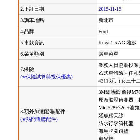
2.下訂日期
2015-11-15
3.詢車地點
新北市
4.品牌
Ford
5.車款資訊
Kuga 1.5 AG 雅緻
6.菜單類別
購車菜單
業務人員協助投保(
7.保險
乙式車體險＋任意
(✯保險試算與投保優惠)
42113元（女三十
3M隔熱紙:前後M70
原廠胎壓偵測器＋
Mio 528+32G+濾鏡
8.額外加選配備/配件
鯊魚鰭天線
(✯熱門選購配件)
防水行李箱托盤
海馬牌腳踏墊
避光墊