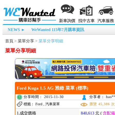
新車詢價
找中古車
汽車服務
NEWS ►
WeWanted 115年7月購車資訊
首頁
>
菜單分享
>
菜單分享明細
菜單分享明細
Ford Kuga 1.5 AG 雅緻 菜單 (標準)
分享時間： 2015-11-30
分享者： hao**
標籤： Ford , 汽車菜單
瀏覽
45,386
1.成交價格
840,613
元 (
含配