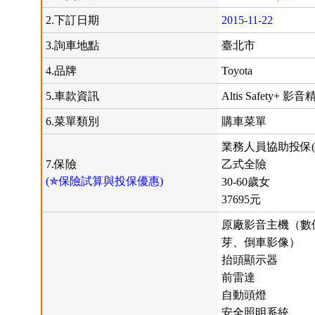
2.下訂日期
2015-11-22
3.詢車地點
臺北市
4.品牌
Toyota
5.車款資訊
Altis Safety+ 影
6.菜單類別
購車菜單
業務人員協助投保(
7.保險
乙式全險
(✯保險試算與投保優惠)
30-60歲女
37695元
原廠影音主機（數位
芽、倒車影像）
抬頭顯示器
前雷達
自動頭燈
安全照明系統