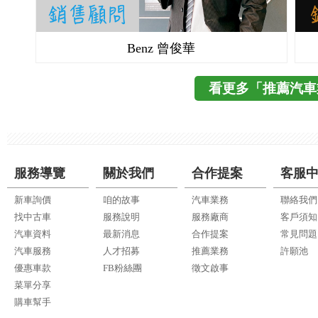
Benz 曾俊華
看更多「推薦汽車
服務導覽
關於我們
合作提案
客服
新車詢價
咱的故事
汽車業務
聯絡我們
找中古車
服務說明
服務廠商
客戶須知
汽車資料
最新消息
合作提案
常見問題
汽車服務
人才招募
推薦業務
許願池
優惠車款
FB粉絲團
徵文啟事
菜單分享
購車幫手