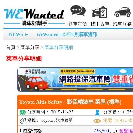
新車詢價
找中古車
汽車服務
NEWS ►
WeWanted 115年8月購車資訊
首頁
>
菜單分享
>
菜單分享明細
菜單分享明細
Toyota Altis Safety+ 影音精裝車 菜單 (標準)
分享時間： 2015-11-27
分享者： a12**
標籤： Toyota , 汽車菜單
瀏覽
47,472
1.成交價格
736,500
元 (
含配