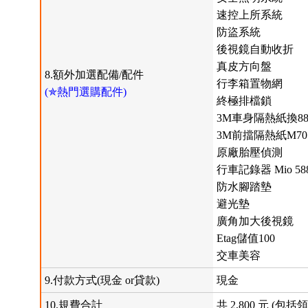
速控上所系統
防盜系統
後視鏡自動收折
真皮方向盤
8.額外加選配備/配件
行李箱置物網
(✯熱門選購配件)
終極排檔鎖
3M車身隔熱紙換88
3M前擋隔熱紙M70
原廠胎壓偵測
行車記錄器 Mio 
防水腳踏墊
避光墊
廣角加大後視鏡
Etag儲值100
交車美容
9.付款方式(現金 or貸款)
現金
10.規費合計
共 2,800 元 (