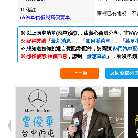
11.備註
家裡已有電視，不需
(✯汽車估價與高價賣車)
※ 以上購車清單(菜單)資訊，由熱心會員分享，非WeW
※ 記得閱讀「
最新消息
」、「
如何看菜單
」、「
菜單
※ 想知道如何挑選自費配備/配件，請閱讀
熱門汽車配
※ 想找優惠/特價訊息
，請到「
優惠車款
」，看領牌/
上一筆
返回菜單列