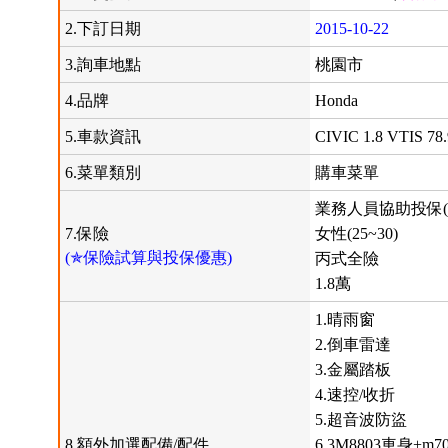
2.下訂日期
2015-10-22
3.詢車地點
桃園市
4.品牌
Honda
5.車款資訊
CIVIC 1.8 VTIS 78
6.菜單類別
購車菜單
業務人員協助投保(
7.保險
女性(25~30)
(✯保險試算與投保優惠)
丙式全險
1.8萬
1.晴雨窗
2.倒車雷達
3.金屬踏板
4.速控/收折
5.超音波防盜
8.額外加選配備/配件
6.3M8803車身+m