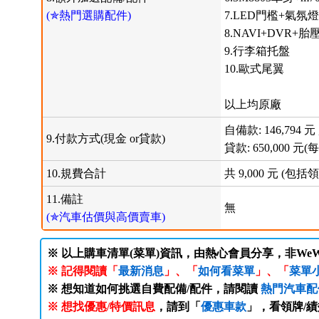
(✯熱門選購配件)
7.LED門檻+氣氛燈
8.NAVI+DVR+
9.行李箱托盤
10.歐式尾翼
以上均原廠
自備款: 146,794 元 
9.付款方式(現金 or貸款)
貸款: 650,000 元(每
10.規費合計
共 9,000 元 
11.備註
無
(✯汽車估價與高價賣車)
※ 以上購車清單(菜單)資訊，由熱心會員分享，非WeW
※ 記得閱讀「
最新消息
」、「
如何看菜單
」、「
菜單
※ 想知道如何挑選自費配備/配件，請閱讀
熱門汽車配
※ 想找優惠/特價訊息
，請到「
優惠車款
」，看領牌/