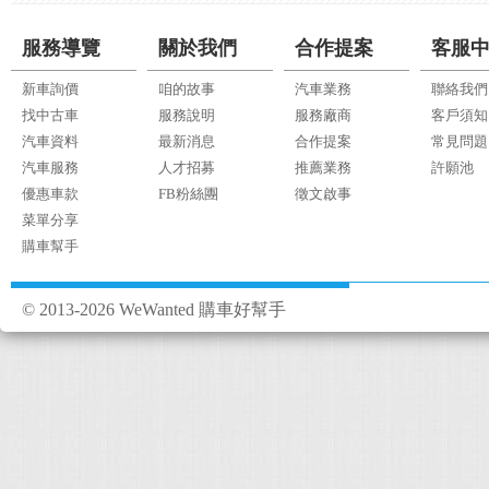
服務導覽
關於我們
合作提案
客服
新車詢價
咱的故事
汽車業務
聯絡我們
找中古車
服務說明
服務廠商
客戶須知
汽車資料
最新消息
合作提案
常見問題
汽車服務
人才招募
推薦業務
許願池
優惠車款
FB粉絲團
徵文啟事
菜單分享
購車幫手
© 2013-2026 WeWanted 購車好幫手