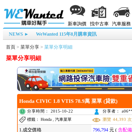
新車詢價
找中古車
汽車服務
NEWS ►
WeWanted 115年8月購車資訊
首頁
>
菜單分享
>
菜單分享明細
菜單分享明細
Honda CIVIC 1.8 VTIS 78.9萬 菜單 (貸款)
分享時間： 2015-10-22
分享者： a06**
標籤： Honda , 汽車菜單
瀏覽
44,393
1.成交價格
796,794
元 (
含配