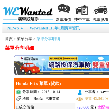
新車詢價
找中古車
汽車服務
NEWS ►
WeWanted 115年8月購車資訊
首頁
>
菜單分享
>
菜單分享明細
菜單分享明細
Honda Fit s 菜單 (貸款)
分享時間： 2015-10-14
分享者： xav**
標籤： Honda , 汽車菜單
瀏覽
43,561
1.成交價格
728,000
元 (
含配