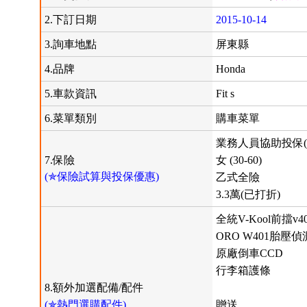
2.下訂日期
2015-10-14
3.詢車地點
屏東縣
4.品牌
Honda
5.車款資訊
Fit s
6.菜單類別
購車菜單
業務人員協助投保(
7.保險
女 (30-60)
(✯保險試算與投保優惠)
乙式全險
3.3萬(已打折)
全統V-Kool前擋v
ORO W401胎壓
原廠倒車CCD
行李箱護條
8.額外加選配備/配件
(✯熱門選購配件)
贈送