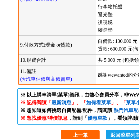
行李箱托盤
避光墊
後視鏡
腳踏墊
自備款: 130,000 元 
9.付款方式(現金 or貸款)
貸款: 600,000 元(每
10.規費合計
共 5,000 元 
11.備註
感謝wewanted的
(✯汽車估價與高價賣車)
※ 以上購車清單(菜單)資訊，由熱心會員分享，非WeW
※ 記得閱讀「
最新消息
」、「
如何看菜單
」、「
菜單
※ 想知道如何挑選自費配備/配件，請閱讀
熱門汽車配
※ 想找優惠/特價訊息
，請到「
優惠車款
」，看領牌/
上一筆
返回菜單列