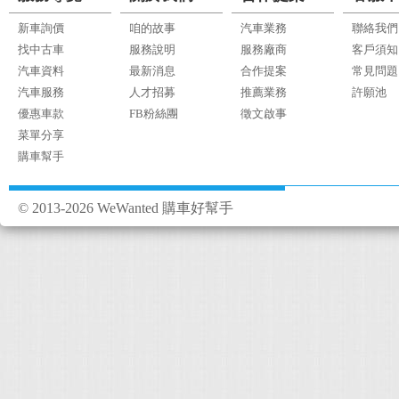
新車詢價
咱的故事
汽車業務
聯絡我們
找中古車
服務說明
服務廠商
客戶須知
汽車資料
最新消息
合作提案
常見問題
汽車服務
人才招募
推薦業務
許願池
優惠車款
FB粉絲團
徵文啟事
菜單分享
購車幫手
© 2013-2026 WeWanted 購車好幫手