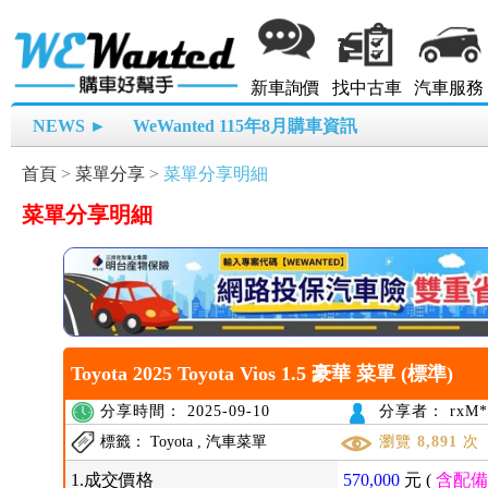
新車詢價
找中古車
汽車服務
NEWS ►
WeWanted 115年8月購車資訊
首頁
>
菜單分享
>
菜單分享明細
菜單分享明細
Toyota 2025 Toyota Vios 1.5 豪華 菜單 (標準)
分享時間： 2025-09-10
分享者： rxM*
標籤： Toyota , 汽車菜單
瀏覽
8,891
次
1.成交價格
570,000
元 (
含配