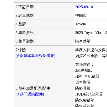
2.下訂日期
2025-09-10
3.詢車地點
桃園市
4.品牌
Toyota
5.車款資訊
2025 Toyota Vios 
6.菜單類別
購車菜單
7.保險
業務人員協助投保(
(✯保險試算與投保優惠)
須搭乙式全險，等
業務贈送：
3M隔熱紙
HP行車紀錄器
倒車顯示
8.額外加選配備/配件
防盜升級
(✯熱門選購配件)
HUD抬頭顯示器
防水腳踏墊
防水後箱墊