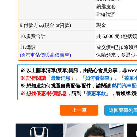
鑰匙皮套
Etag代辦
9.付款方式(現金 or貸款)
現金
10.規費合計
共 6,000 元 (
11.備註
成交價=已扣除領
(✯汽車估價與高價賣車)
保險領來，多退少
※ 以上購車清單(菜單)資訊，由熱心會員分享，非WeW
※ 記得閱讀「
最新消息
」、「
如何看菜單
」、「
菜單
※ 想知道如何挑選自費配備/配件，請閱讀
熱門汽車配
※ 想找優惠/特價訊息
，請到「
優惠車款
」，看領牌/
上一筆
返回菜單列