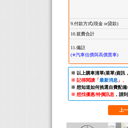
9.付款方式(現金 or貸款)
10.規費合計
11.備註
(✯汽車估價與高價賣車)
※ 以上購車清單(菜單)資訊
※ 記得閱讀「
最新消息
」、
※ 想知道如何挑選自費配備
※ 想找優惠/特價訊息
，請到
上