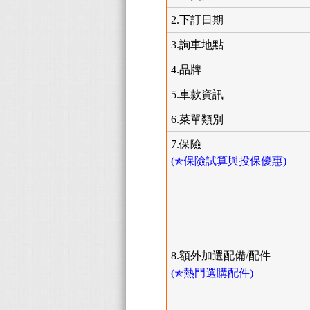
2.下訂日期
3.詢車地點
4.品牌
5.車款資訊
6.菜單類別
7.保險
(✯保險試算與投保優惠)
8.額外加選配備/配件
(✯熱門選購配件)