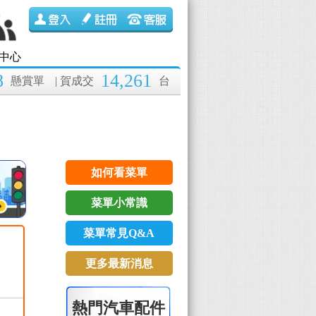
中心
8
14,261
懸賞單
| 賀成交
台
如何看菜單
菜單小常識
菜單常見Q&A
更多最新消息
熱門汽車配件