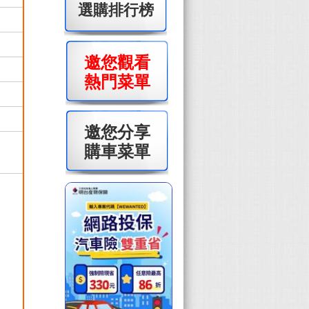
選購排行榜
邀您觀看
熱門菜單
邀您分享
購車菜單