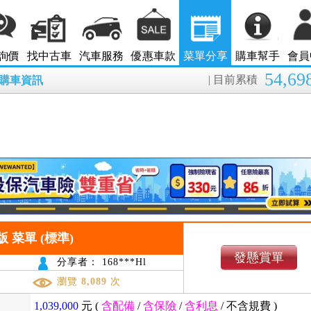
詢價
找中古車
汽車服務
優惠車款
菜單分享
購車幫手
會員
54,69
| 目前累積
8月購車資訊
領航版 菜單 (標準)
發懸賞單
分享者： 168***Hl
瀏覽
8,089
次
1,039,000
元 (
含配備
/
含保險
/
含利息
/
不含規費
)