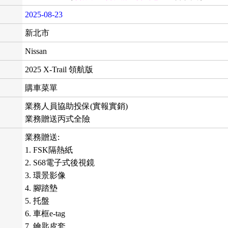
2025-08-23
新北市
Nissan
2025 X-Trail 領航版
購車菜單
業務人員協助投保(實報實銷)
業務贈送丙式全險
業務贈送:
1. FSK隔熱紙
2. S68電子式後視鏡
3. 環景影像
4. 腳踏墊
5. 托盤
6. 車框e-tag
7. 鑰匙皮套