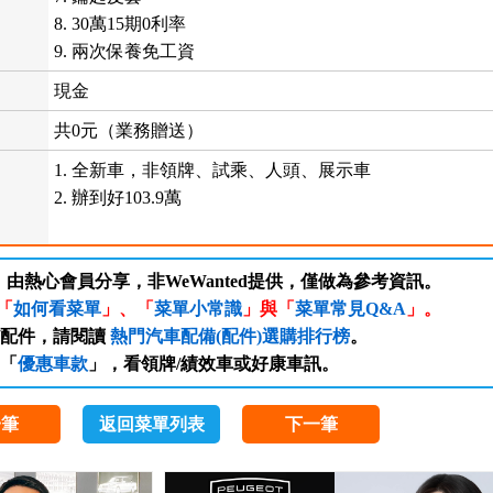
8. 30萬15期0利率
9. 兩次保養免工資
現金
共0元（業務贈送）
1. 全新車，非領牌、試乘、人頭、展示車
2. 辦到好103.9萬
，由熱心會員分享，非WeWanted提供，僅做為參考資訊。
「
如何看菜單
」、「
菜單小常識
」與「
菜單常見Q&A
」。
/配件，請閱讀
熱門汽車配備(配件)選購排行榜
。
「
優惠車款
」，看領牌/績效車或好康車訊。
一筆
返回菜單列表
下一筆