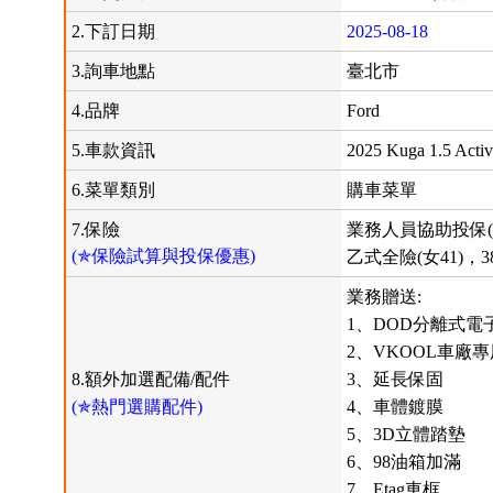
2.下訂日期
2025-08-18
3.詢車地點
臺北市
4.品牌
Ford
5.車款資訊
2025 Kuga 1.5 Acti
6.菜單類別
購車菜單
7.保險
業務人員協助投保(
(✯保險試算與投保優惠)
乙式全險(女41)，3
業務贈送:
1、DOD分離式電
2、VKOOL車廠
8.額外加選配備/配件
3、延長保固
(✯熱門選購配件)
4、車體鍍膜
5、3D立體踏墊
6、98油箱加滿
7、Etag車框