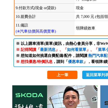
9.付款方式(現金 or貸款)
現金
10.規費合計
共 7,000 元 (
11.備註
領牌績效車
(✯汽車估價與高價賣車)
※ 以上購車清單(菜單)資訊，由熱心會員分享，非WeW
※ 記得閱讀「
最新消息
」、「
如何看菜單
」、「
菜單
※ 想知道如何挑選自費配備/配件，請閱讀
熱門汽車配
※ 想找優惠/特價訊息
，請到「
優惠車款
」，看領牌/
上一筆
返回菜單列