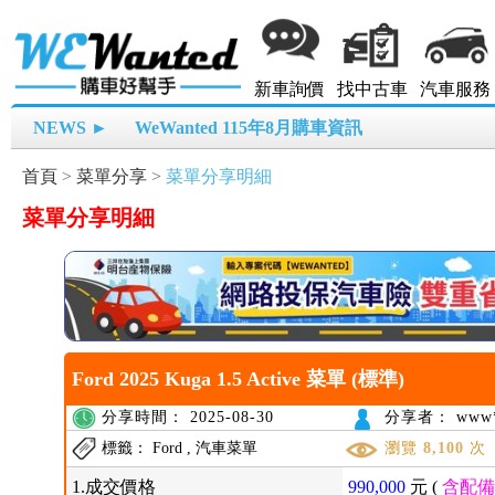
新車詢價
找中古車
汽車服務
NEWS ►
WeWanted 115年8月購車資訊
首頁
>
菜單分享
>
菜單分享明細
菜單分享明細
Ford 2025 Kuga 1.5 Active 菜單 (標準)
分享時間： 2025-08-30
分享者： www*
標籤： Ford , 汽車菜單
瀏覽
8,100
次
1.成交價格
990,000
元 (
含配