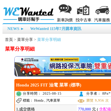
新車詢價
找中古車
汽車服務
NEWS ►
WeWanted 115年7月購車資訊
首頁
>
菜單分享
>
菜單分享明細
菜單分享明細
Honda 2025 FIT 油電 菜單 (標準)
分享時間： 2025-08-15
分享者： 8Pn*
標籤： Honda , 汽車菜單
瀏覽
9,956
次
1.成交價格
770,000
元 (
含配