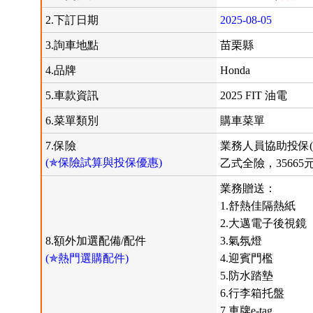
2.下訂日期
2025-08-05
3.詢車地點
苗栗縣
4.品牌
Honda
5.車款資訊
2025 FIT 油電
6.菜單類別
購車菜單
7.保險
業務人員協助投保(
(✯保險試算與投保優惠)
乙式全險，35665
業務贈送：
1.舒熱佳隔熱紙
2.大邁電子後視鏡
8.額外加選配備/配件
3.氣氛燈
(✯熱門選購配件)
4.迎賓門檻
5.防水踏墊
6.行李箱托盤
7.車牌e-tag