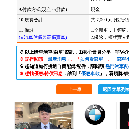
9.付款方式(現金 or貸款)
現金
10.規費合計
共 7,000 元 (
11.備註
1.全新車，非領牌
(✯汽車估價與高價賣車)
2.保險，領牌實支
※ 以上購車清單(菜單)資訊，由熱心會員分享，非WeW
※ 記得閱讀「
最新消息
」、「
如何看菜單
」、「
菜單
※ 想知道如何挑選自費配備/配件，請閱讀
熱門汽車配
※ 想找優惠/特價訊息
，請到「
優惠車款
」，看領牌/
上一筆
返回菜單列