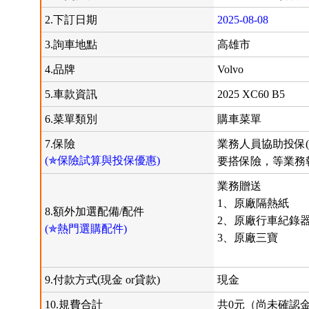
2.下訂日期
2025-08-08
3.詢車地點
高雄市
4.品牌
Volvo
5.車款資訊
2025 XC60 B5
6.菜單類別
購車菜單
7.保險
業務人員協助投保(
(✯保險試算與投保優惠)
要搭保險，等業務
業務贈送
1、原廠隔熱紙
8.額外加選配備/配件
2、原廠行車紀錄
(✯熱門選購配件)
3、原廠三寶
9.付款方式(現金 or貸款)
現金
10.規費合計
共0元（尚未確認