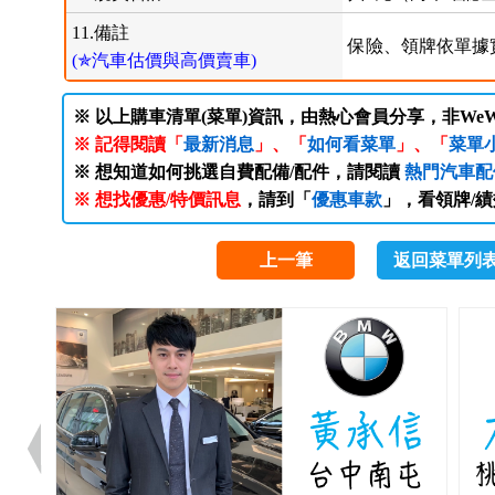
11.備註
保險、領牌依單據
(✯汽車估價與高價賣車)
※ 以上購車清單(菜單)資訊，由熱心會員分享，非WeW
※ 記得閱讀「
最新消息
」、「
如何看菜單
」、「
菜單
※ 想知道如何挑選自費配備/配件，請閱讀
熱門汽車配
※ 想找優惠/特價訊息
，請到「
優惠車款
」，看領牌/
上一筆
返回菜單列