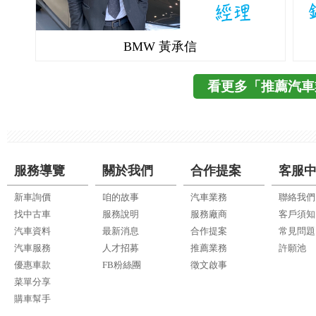
BMW 黃承信
看更多「推薦汽車
服務導覽
關於我們
合作提案
客服
新車詢價
咱的故事
汽車業務
聯絡我們
找中古車
服務說明
服務廠商
客戶須知
汽車資料
最新消息
合作提案
常見問題
汽車服務
人才招募
推薦業務
許願池
優惠車款
FB粉絲團
徵文啟事
菜單分享
購車幫手