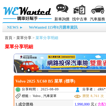
新車詢價
找中古車
汽車服務
NEWS ►
WeWanted 115年8月購車資訊
首頁
>
菜單分享
>
菜單分享明細
菜單分享明細
Volvo 2025 XC60 B5 菜單 (標準)
分享時間： 2025-08-09
分享者： dR6*
標籤： Volvo , 汽車菜單
瀏覽
8,761
次
1.成交價格
1,990,000
元 (
含配