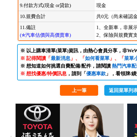
9.付款方式(現金 or貸款)
現金
10.規費合計
共0元（尚未確認
11.備註
1、全新車，非展
(✯汽車估價與高價賣車)
2、保險與規費實
※ 以上購車清單(菜單)資訊，由熱心會員分享，非WeW
※ 記得閱讀「
最新消息
」、「
如何看菜單
」、「
菜單
※ 想知道如何挑選自費配備/配件，請閱讀
熱門汽車配
※ 想找優惠/特價訊息
，請到「
優惠車款
」，看領牌/
上一筆
返回菜單列