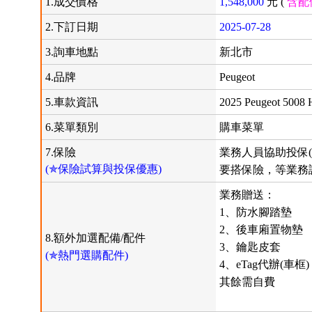
1.成交價格
1,548,000
元 (
含配
2.下訂日期
2025-07-28
3.詢車地點
新北市
4.品牌
Peugeot
5.車款資訊
2025 Peugeot 5008 
6.菜單類別
購車菜單
7.保險
業務人員協助投保(
(✯保險試算與投保優惠)
要搭保險，等業務
業務贈送：
1、防水腳踏墊
2、後車廂置物墊
8.額外加選配備/配件
3、鑰匙皮套
(✯熱門選購配件)
4、eTag代辦(車框)
其餘需自費