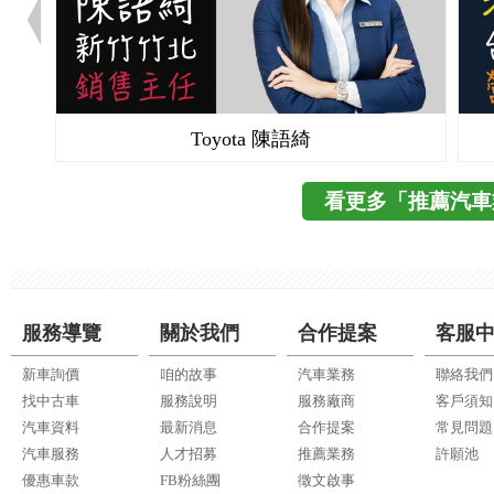
Toyota 陳語綺
看更多「推薦汽車
服務導覽
關於我們
合作提案
客服
新車詢價
咱的故事
汽車業務
聯絡我們
找中古車
服務說明
服務廠商
客戶須知
汽車資料
最新消息
合作提案
常見問題
汽車服務
人才招募
推薦業務
許願池
優惠車款
FB粉絲團
徵文啟事