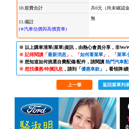
10.規費合計
共0元（尚未確認
無
11.備註
(✯汽車估價與高價賣車)
※ 以上購車清單(菜單)資訊，由熱心會員分享，非WeW
※ 記得閱讀「
最新消息
」、「
如何看菜單
」、「
菜單
※ 想知道如何挑選自費配備/配件，請閱讀
熱門汽車配
※ 想找優惠/特價訊息
，請到「
優惠車款
」，看領牌/
上一筆
返回菜單列