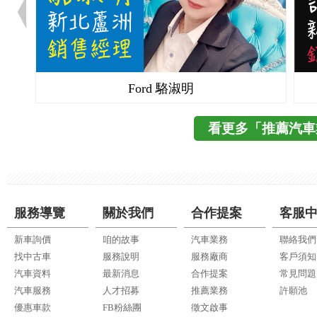
Ford 駱淑明
看更多「推薦汽車
服務導覽
關於我們
合作提案
客服
新車詢價
咱的故事
汽車業務
聯絡我們
找中古車
服務說明
服務廠商
客戶須知
汽車資料
最新消息
合作提案
常見問題
汽車服務
人才招募
推薦業務
許願池
優惠車款
FB粉絲團
徵文啟事