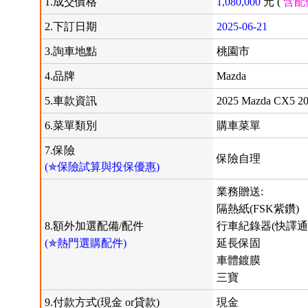
1.成交價格
1,080,000
元 (
含配
2.下訂日期
2025-06-21
3.詢車地點
桃園市
4.品牌
Mazda
5.車款資訊
2025 Mazda CX5 2
6.菜單類別
購車菜單
7.保險
保險自理
(✯保險試算與投保優惠)
業務贈送:
隔熱紙(FSK紫鑽)
8.額外加選配備/配件
行車紀錄器(快譯通
(✯熱門選購配件)
延長保固
車體鍍膜
三寶
9.付款方式(現金 or貸款)
現金