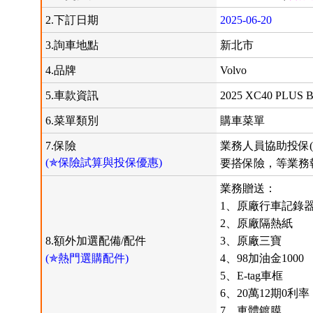
2.下訂日期
2025-06-20
3.詢車地點
新北市
4.品牌
Volvo
5.車款資訊
2025 XC40 PLUS 
6.菜單類別
購車菜單
7.保險
業務人員協助投保(
(✯保險試算與投保優惠)
要搭保險，等業務
業務贈送：
1、原廠行車記錄
2、原廠隔熱紙
8.額外加選配備/配件
3、原廠三寶
(✯熱門選購配件)
4、98加油金1000
5、E-tag車框
6、20萬12期0利率
7、車體鍍膜