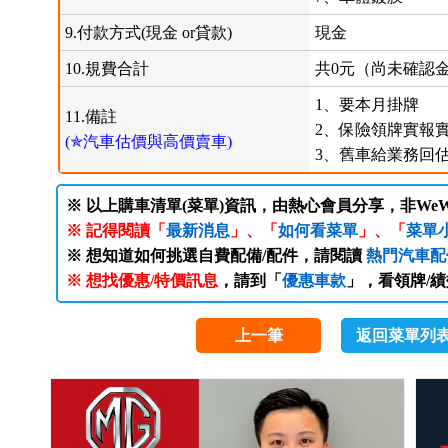
9.付款方式(現金 or貸款)
現金
10.規費合計
共0元（尚未確認
1、要本月掛牌
11.備註
2、保險領牌實報
(✯汽車估價與高價賣車)
3、舊車給業務回
※ 以上購車清單(菜單)資訊，由熱心會員分享，非WeW
※ 記得閱讀「
最新消息
」、「
如何看菜單
」、「
菜單
※ 想知道如何挑選自費配備/配件，請閱讀
熱門汽車配
※ 想找優惠/特價訊息
，請到「
優惠車款
」，看領牌/
上一筆
返回菜單列