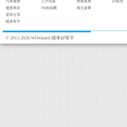
汽車服務
人才招募
推薦業務
許願池
優惠車款
FB粉絲團
徵文啟事
菜單分享
購車幫手
© 2013-2026 WeWanted 購車好幫手