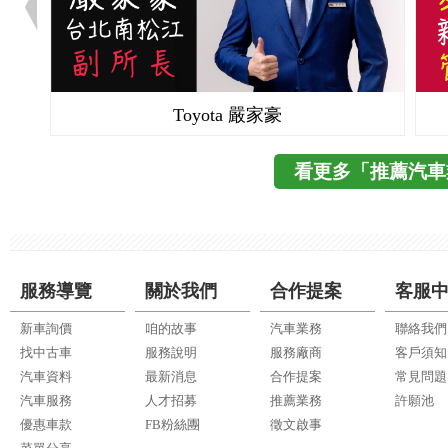
Toyota 嚴家豪
看更多「推薦汽車
服務導覽
關於我們
合作提案
客服
新車詢價
咱的故事
汽車業務
聯絡我們
找中古車
服務說明
服務廠商
客戶須知
汽車資料
最新消息
合作提案
常見問題
汽車服務
人才招募
推薦業務
許願池
優惠車款
FB粉絲團
徵文啟事