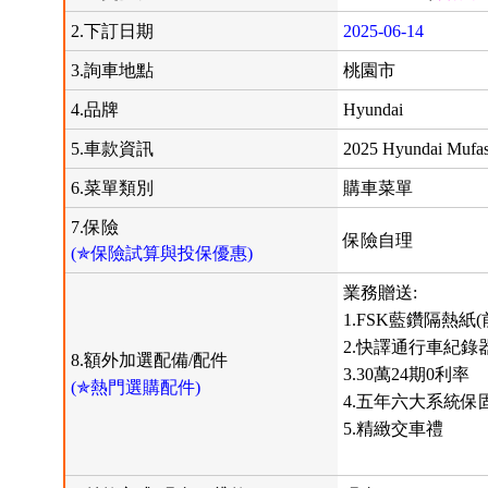
2.下訂日期
2025-06-14
3.詢車地點
桃園市
4.品牌
Hyundai
5.車款資訊
2025 Hyundai Muf
6.菜單類別
購車菜單
7.保險
保險自理
(✯保險試算與投保優惠)
業務贈送:
1.FSK藍鑽隔熱紙
2.快譯通行車紀錄
8.額外加選配備/配件
3.30萬24期0利率
(✯熱門選購配件)
4.五年六大系統保
5.精緻交車禮