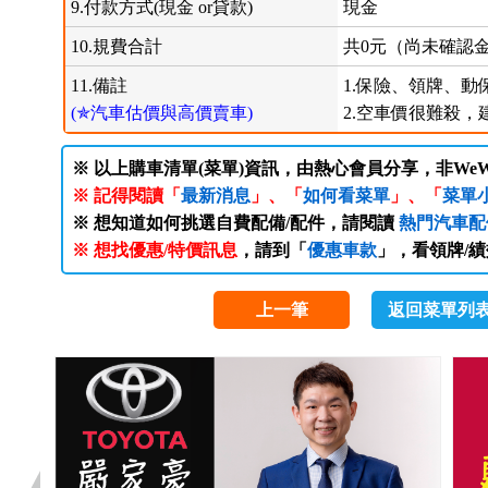
9.付款方式(現金 or貸款)
現金
10.規費合計
共0元（尚未確認
11.備註
1.保險、領牌、動
(✯汽車估價與高價賣車)
2.空車價很難殺，
※ 以上購車清單(菜單)資訊，由熱心會員分享，非WeW
※ 記得閱讀「
最新消息
」、「
如何看菜單
」、「
菜單
※ 想知道如何挑選自費配備/配件，請閱讀
熱門汽車配
※ 想找優惠/特價訊息
，請到「
優惠車款
」，看領牌/
上一筆
返回菜單列