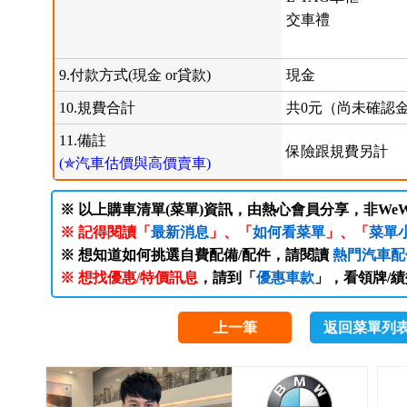
交車禮
9.付款方式(現金 or貸款)
現金
10.規費合計
共0元（尚未確認
11.備註
保險跟規費另計
(✯汽車估價與高價賣車)
※ 以上購車清單(菜單)資訊，由熱心會員分享，非WeW
※ 記得閱讀「
最新消息
」、「
如何看菜單
」、「
菜單
※ 想知道如何挑選自費配備/配件，請閱讀
熱門汽車配
※ 想找優惠/特價訊息
，請到「
優惠車款
」，看領牌/
上一筆
返回菜單列