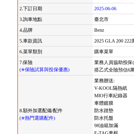
2.下訂日期
2025-06-06
3.詢車地點
臺北市
4.品牌
Benz
5.車款資訊
2025 GLA 200 222
6.菜單類別
購車菜單
7.保險
業務人員協助投保(
(✯保險試算與投保優惠)
搭乙式全險預估6
業務贈送:
V-KOOL隔熱紙
MIO行車紀錄器
車體鍍膜
8.額外加選配備/配件
防水踏墊
(✯熱門選購配件)
防水托盤
98油箱加滿
E-TAG車框