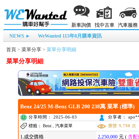
新車詢價
找中古車
汽車服務
NEWS ►
WeWanted 115年8月購車資訊
首頁
>
菜單分享
>
菜單分享明細
菜單分享明細
Benz 24/25 M-Benz GLB 200 238萬 菜單 (標準)
分享時間： 2025-06-03
分享者： apo**
標籤： Benz , 汽車菜單
瀏覽
9,798
次
1.成交價格
2,250,000
元 (
含配