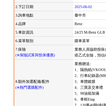
2.下訂日期
2025-06-02
3.詢車地點
臺中市
4.品牌
Benz
5.車款資訊
24/25 M-Benz GLB
6.菜單類別
購車菜單
7.保險
業務人員協助投保(
(✯保險試算與投保優惠)
搭乙式全險，預估6
業務贈送:
1、隔熱紙(VKOOL
2、行車紀錄器(MI
8.額外加選配備/配件
3、車體鍍膜
(✯熱門選購配件)
4、三寶及交車禮
5、98油箱加滿
6、車框Etag
7、120萬40期0利