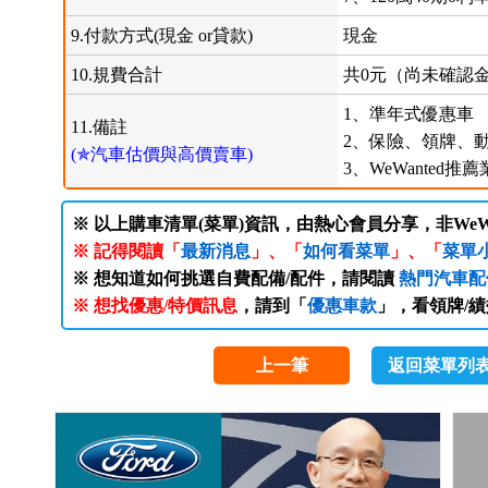
9.付款方式(現金 or貸款)
現金
10.規費合計
共0元（尚未確認
1、準年式優惠車
11.備註
2、保險、領牌、
(✯汽車估價與高價賣車)
3、WeWanted推
※ 以上購車清單(菜單)資訊，由熱心會員分享，非WeW
※ 記得閱讀「
最新消息
」、「
如何看菜單
」、「
菜單
※ 想知道如何挑選自費配備/配件，請閱讀
熱門汽車配
※ 想找優惠/特價訊息
，請到「
優惠車款
」，看領牌/
上一筆
返回菜單列