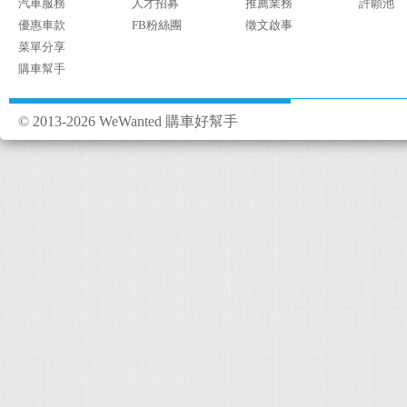
汽車服務
人才招募
推薦業務
許願池
優惠車款
FB粉絲團
徵文啟事
菜單分享
購車幫手
© 2013-2026 WeWanted 購車好幫手