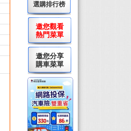
選購排行榜
邀您觀看
熱門菜單
邀您分享
購車菜單