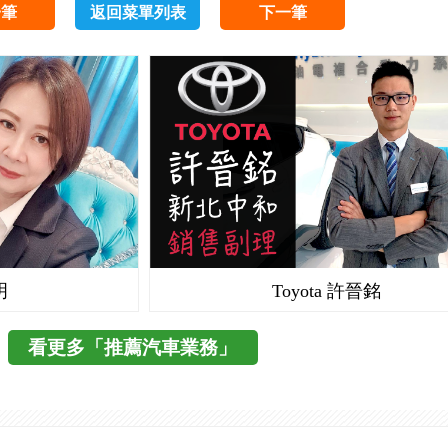
一筆
返回菜單列表
下一筆
明
Toyota 許晉銘
看更多「推薦汽車業務」