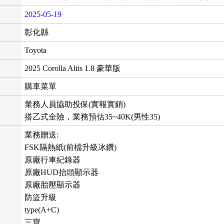
2025-05-19
彰化縣
Toyota
2025 Corolla Altis 1.8 豪華版
購車菜單
業務人員協助投保(實報實銷)
搭乙式全險，業務預估35~40K(男性35)
業務贈送:
FSK隔熱紙(前檔升級冰鑽)
原廠行車紀錄器
原廠HUD抬頭顯示器
原廠胎壓顯示器
防盜升級
type(A+C)
三寶