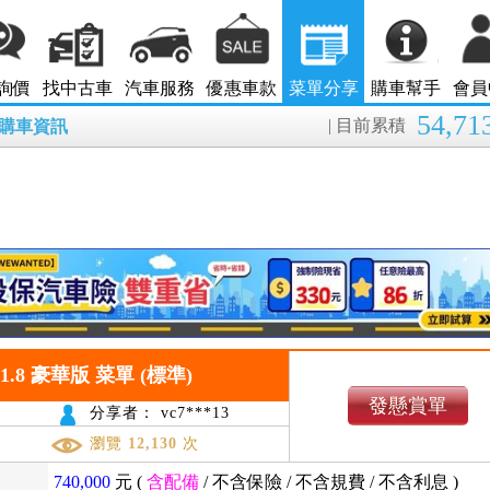
詢價
找中古車
汽車服務
優惠車款
菜單分享
購車幫手
會員
54,71
| 目前累積
8月購車資訊
ltis 1.8 豪華版 菜單 (標準)
發懸賞單
分享者： vc7***13
瀏覽
12,130
次
740,000
元 (
含配備
/
不含保險
/
不含規費
/
不含利息
)