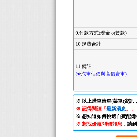
9.付款方式(現金 or貸款)
10.規費合計
11.備註
(✯汽車估價與高價賣車)
※ 以上購車清單(菜單)資訊
※ 記得閱讀「
最新消息
」、
※ 想知道如何挑選自費配備
※ 想找優惠/特價訊息
，請到