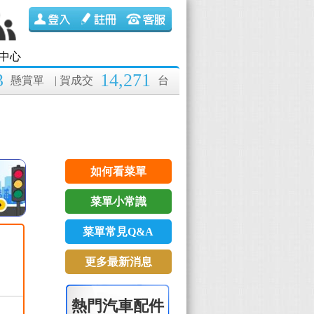
中心
3
14,271
懸賞單
| 賀成交
台
如何看菜單
菜單小常識
菜單常見Q&A
更多最新消息
熱門汽車配件