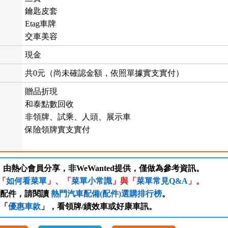
鑰匙皮套
Etag車牌
交車美容
現金
共0元（尚未確認金額，依照單據實支實付）
贈品折現
和泰點數回收
非領牌、試乘、人頭、展示車
保險領牌實支實付
，由熱心會員分享，非WeWanted提供，僅做為參考資訊。
「
如何看菜單
」、「
菜單小常識
」與「
菜單常見Q&A
」。
/配件，請閱讀
熱門汽車配備(配件)選購排行榜
。
「
優惠車款
」，看領牌/績效車或好康車訊。