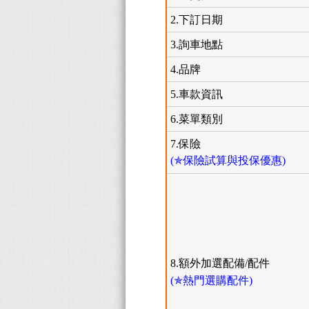
2.下訂日期
3.詢車地點
4.品牌
5.車款資訊
6.菜單類別
7.保險
(✯保險試算與投保優惠)
8.額外加選配備/配件
(✯熱門選購配件)