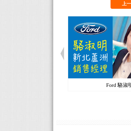
上
Ford 駱淑