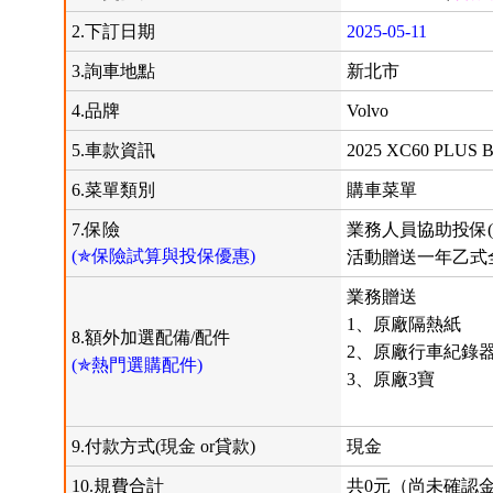
2.下訂日期
2025-05-11
3.詢車地點
新北市
4.品牌
Volvo
5.車款資訊
2025 XC60 PLUS 
6.菜單類別
購車菜單
7.保險
業務人員協助投保(
(✯保險試算與投保優惠)
活動贈送一年乙式
業務贈送
1、原廠隔熱紙
8.額外加選配備/配件
2、原廠行車紀錄
(✯熱門選購配件)
3、原廠3寶
9.付款方式(現金 or貸款)
現金
10.規費合計
共0元（尚未確認