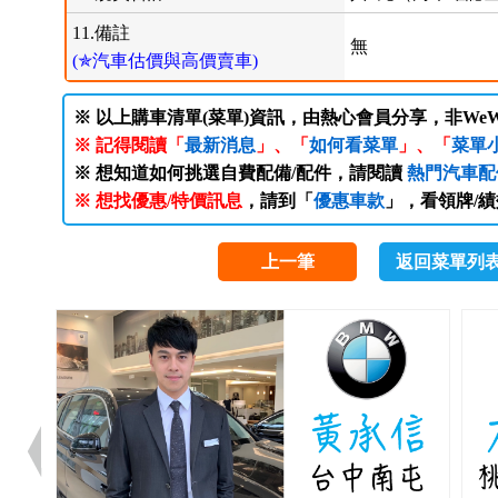
11.備註
無
(✯汽車估價與高價賣車)
※ 以上購車清單(菜單)資訊，由熱心會員分享，非WeW
※ 記得閱讀「
最新消息
」、「
如何看菜單
」、「
菜單
※ 想知道如何挑選自費配備/配件，請閱讀
熱門汽車配
※ 想找優惠/特價訊息
，請到「
優惠車款
」，看領牌/
上一筆
返回菜單列