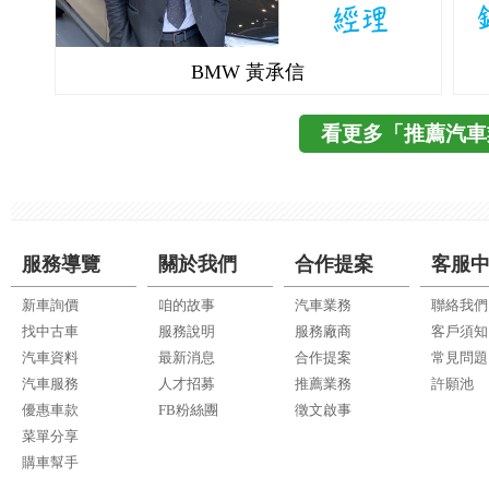
BMW 黃承信
看更多「推薦汽車
服務導覽
關於我們
合作提案
客服
新車詢價
咱的故事
汽車業務
聯絡我們
找中古車
服務說明
服務廠商
客戶須知
汽車資料
最新消息
合作提案
常見問題
汽車服務
人才招募
推薦業務
許願池
優惠車款
FB粉絲團
徵文啟事
菜單分享
購車幫手