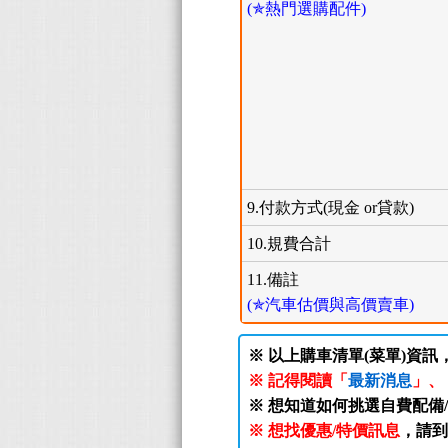
(✯熱門選購配件)
9.付款方式(現金 or貸款)
10.規費合計
11.備註
(✯汽車估價與高價賣車)
※ 以上購車清單(菜單)資訊
※ 記得閱讀「
最新消息
」、
※ 想知道如何挑選自費配備
※ 想找優惠/特價訊息
，請到