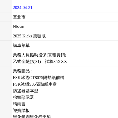
2024-04-21
臺北市
Nissan
2025 Kicks 樂咖版
購車菜單
業務人員協助投保(實報實銷)
乙式全險(女31)，試算35XXX
業務贈品：
FSK冰透CT8075隔熱紙前檔
FSK冰鑽S35隔熱紙車身
防盜器基本型
抬頭顯示器
晴雨窗
迎賓踏板
黑化鋁圈黑化行李架