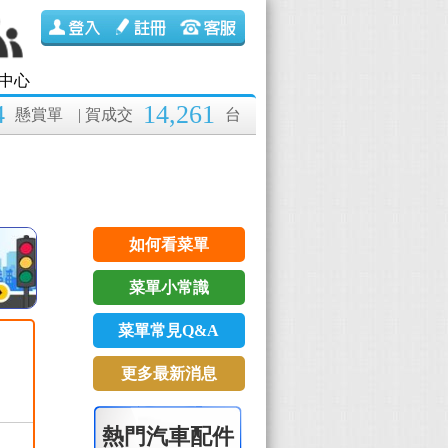
中心
4
14,261
懸賞單
| 賀成交
台
如何看菜單
菜單小常識
菜單常見Q&A
更多最新消息
熱門汽車配件