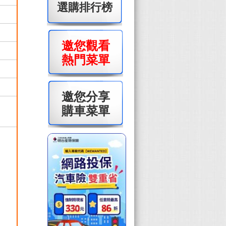
選購排行榜
邀您觀看
熱門菜單
邀您分享
購車菜單