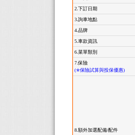
2.下訂日期
3.詢車地點
4.品牌
5.車款資訊
6.菜單類別
7.保險
(✯保險試算與投保優惠)
8.額外加選配備/配件