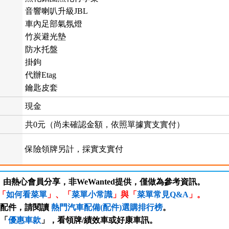
音響喇叭升級JBL
車內足部氣氛燈
竹炭避光墊
防水托盤
掛鉤
代辦Etag
鑰匙皮套
現金
共0元（尚未確認金額，依照單據實支實付）
保險領牌另計，採實支實付
，由熱心會員分享，非WeWanted提供，僅做為參考資訊。
「
如何看菜單
」、「
菜單小常識
」與「
菜單常見Q&A
」。
/配件，請閱讀
熱門汽車配備(配件)選購排行榜
。
「
優惠車款
」，看領牌/績效車或好康車訊。