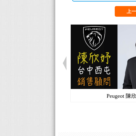
上
Benz 曾俊華
Peugeot 陳