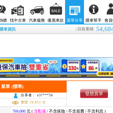
詢價
找中古車
汽車服務
優惠車款
菜單分享
購車幫手
會員
54,68
| 目前累積
7月購車資訊
咖版 菜單 (標準)
發懸賞單
分享者： e37***56
瀏覽
10,853
次
769,000
元 (
含配備
/
不含保險
/
不含規費
/
不含利息
)