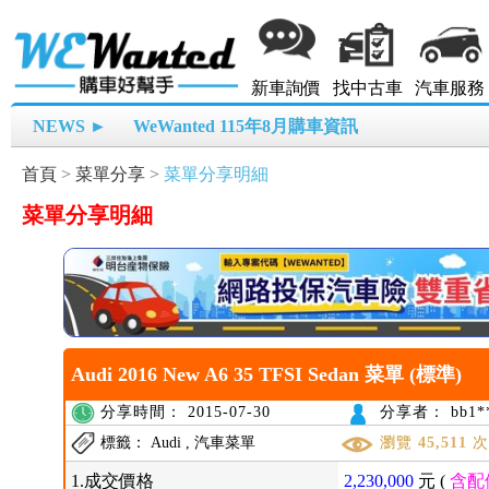
新車詢價
找中古車
汽車服務
NEWS ►
WeWanted 115年8月購車資訊
首頁
>
菜單分享
>
菜單分享明細
菜單分享明細
Audi 2016 New A6 35 TFSI Sedan 菜單 (標準)
分享時間： 2015-07-30
分享者： bb1**
標籤： Audi , 汽車菜單
瀏覽
45,511
1.成交價格
2,230,000
元 (
含配