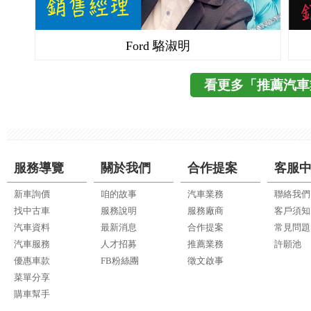
Ford 駱淑明
看更多「推薦汽車
服務導覽
關於我們
合作提案
客服
新車詢價
咱的故事
汽車業務
聯絡我們
找中古車
服務說明
服務廠商
客戶須知
汽車資料
最新消息
合作提案
常見問題
汽車服務
人才招募
推薦業務
許願池
優惠車款
FB粉絲團
徵文啟事
菜單分享
購車幫手