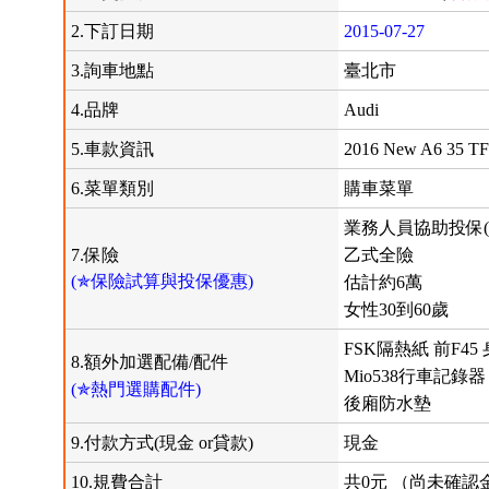
2.下訂日期
2015-07-27
3.詢車地點
臺北市
4.品牌
Audi
5.車款資訊
2016 New A6 35 TF
6.菜單類別
購車菜單
業務人員協助投保(
7.保險
乙式全險
(✯保險試算與投保優惠)
估計約6萬
女性30到60歲
FSK隔熱紙 前F45 
8.額外加選配備/配件
Mio538行車記錄器
(✯熱門選購配件)
後廂防水墊
9.付款方式(現金 or貸款)
現金
10.規費合計
共0元 （尚未確