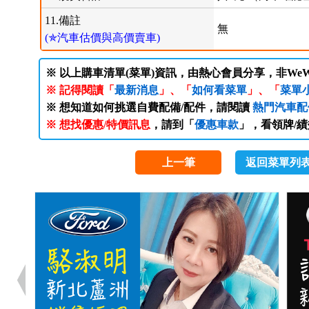
11.備註
無
(✯汽車估價與高價賣車)
※ 以上購車清單(菜單)資訊，由熱心會員分享，非WeW
※ 記得閱讀「
最新消息
」、「
如何看菜單
」、「
菜單
※ 想知道如何挑選自費配備/配件，請閱讀
熱門汽車配
※ 想找優惠/特價訊息
，請到「
優惠車款
」，看領牌/
上一筆
返回菜單列