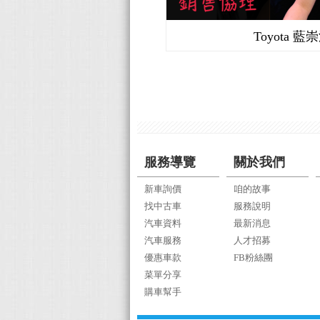
BMW 黃承信
Toyota 藍
服務導覽
關於我們
新車詢價
咱的故事
找中古車
服務說明
汽車資料
最新消息
汽車服務
人才招募
優惠車款
FB粉絲團
菜單分享
購車幫手