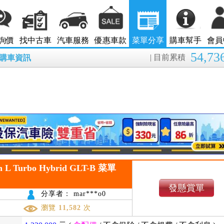
詢價
找中古車
汽車服務
優惠車款
菜單分享
購車幫手
會員
54,73
| 目前累積
8月購車資訊
on L Turbo Hybrid GLT-B 菜單
發懸賞單
分享者： mar***o0
瀏覽
11,582
次