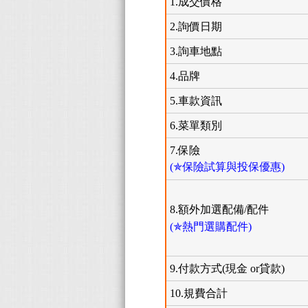
1.成交價格
2.詢價日期
3.詢車地點
4.品牌
5.車款資訊
6.菜單類別
7.保險
(✯保險試算與投保優惠)
8.額外加選配備/配件
(✯熱門選購配件)
9.付款方式(現金 or貸款)
10.規費合計