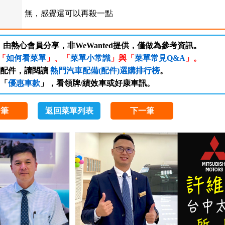
無，感覺還可以再殺一點
，由熱心會員分享，非WeWanted提供，僅做為參考資訊。
「
如何看菜單
」、「
菜單小常識
」與「
菜單常見Q&A
」。
/配件，請閱讀
熱門汽車配備(配件)選購排行榜
。
「
優惠車款
」，看領牌/績效車或好康車訊。
一筆
返回菜單列表
下一筆