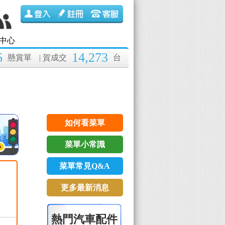
中心
6
14,273
懸賞單
| 賀成交
台
如何看菜單
菜單小常識
菜單常見Q&A
更多最新消息
熱門汽車配件