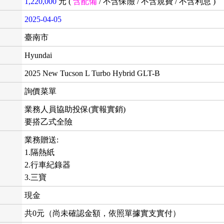
1,220,000
元 (
含配備
/
不含保險
/
不含規費
/
不含利息
)
2025-04-05
臺南市
Hyundai
2025 New Tucson L Turbo Hybrid GLT-B
詢價菜單
業務人員協助投保(實報實銷)
要搭乙式全險
業務贈送:
1.隔熱紙
2.行車紀錄器
3.三寶
現金
共0元（尚未確認金額，依照單據實支實付）