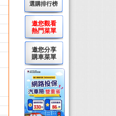
選購排行榜
邀您觀看
熱門菜單
邀您分享
購車菜單