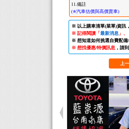
11.備註
(✯汽車估價與高價賣車)
※ 以上購車清單(菜單)資訊
※ 記得閱讀「
最新消息
」、
※ 想知道如何挑選自費配備
※ 想找優惠/特價訊息
，請到
上