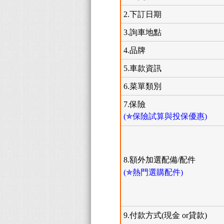
2.下訂日期
3.詢車地點
4.品牌
5.車款資訊
6.菜單類別
7.保險
(✯保險試算與投保優惠)
8.額外加選配備/配件
(✯熱門選購配件)
9.付款方式(現金 or貸款)