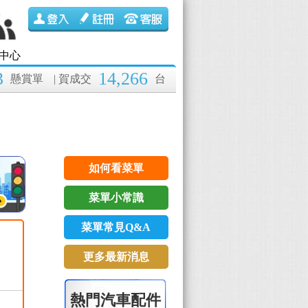
中心
3
14,266
懸賞單
| 賀成交
台
如何看菜單
菜單小常識
菜單常見Q&A
更多最新消息
熱門汽車配件