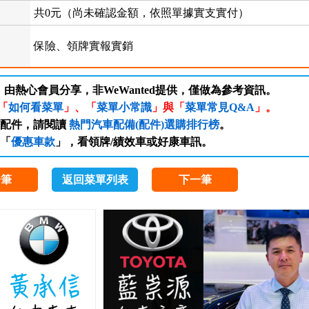
共0元（尚未確認金額，依照單據實支實付）
保險、領牌實報實銷
，由熱心會員分享，非WeWanted提供，僅做為參考資訊。
「
如何看菜單
」、「
菜單小常識
」與「
菜單常見Q&A
」。
/配件，請閱讀
熱門汽車配備(配件)選購排行榜
。
「
優惠車款
」，看領牌/績效車或好康車訊。
一筆
返回菜單列表
下一筆