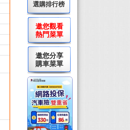
選購排行榜
邀您觀看
熱門菜單
邀您分享
購車菜單