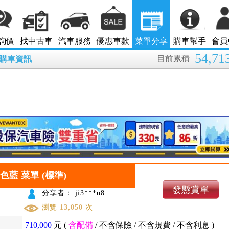
詢價
找中古車
汽車服務
優惠車款
菜單分享
購車幫手
會員
54,71
| 目前累積
8月購車資訊
t 車色藍 菜單 (標準)
發懸賞單
分享者： ji3***u8
瀏覽
13,050
次
710,000
元 (
含配備
/
不含保險
/
不含規費
/
不含利息
)