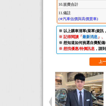
10.規費合計
11.備註
(✯汽車估價與高價賣車)
※ 以上購車清單(菜單)資訊
※ 記得閱讀「
最新消息
」、
※ 想知道如何挑選自費配備
※ 想找優惠/特價訊息
，請到
上