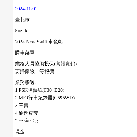
2024-11-01
臺北市
Suzuki
2024 New Swift 車色藍
購車菜單
業務人員協助投保(實報實銷)
要搭保險，等報價
業務贈送:
1.FSK隔熱紙(F30+B20)
2.MIO行車紀錄器(C595WD)
3.三寶
4.鑰匙皮套
5.車牌eTag
現金