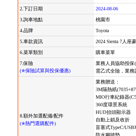
2.下訂日期
2024-08-06
3.詢車地點
桃園市
4.品牌
Toyota
5.車款資訊
2024 Sienta 7人座
6.菜單類別
購車菜單
7.保險
業務人員協助投保(
(✯保險試算與投保優惠)
需乙式全險，業務說
業務贈送：
3M隔熱紙(7035+87
MIO行車紀錄器(C5
360度環景系統
HUD抬頭顯示器
8.額外加選配備/配件
自動上鎖及收折
(✯熱門選購配件)
盲塞式TypeC/US
防水腳踏墊