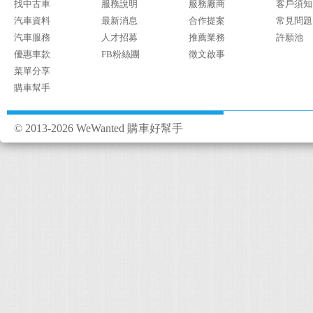
找中古車
服務說明
服務廠商
客戶須知
汽車資料
最新消息
合作提案
常見問題
汽車服務
人才招募
推薦業務
許願池
優惠車款
FB粉絲團
徵文啟事
菜單分享
購車幫手
© 2013-2026 WeWanted 購車好幫手