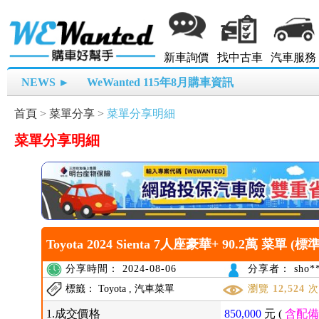
新車詢價
找中古車
汽車服務
NEWS ►
WeWanted 115年8月購車資訊
首頁
>
菜單分享
>
菜單分享明細
菜單分享明細
Toyota 2024 Sienta 7人座豪華+ 90.2萬 菜單 (標準
分享時間： 2024-08-06
分享者： sho**
標籤： Toyota , 汽車菜單
瀏覽
12,524
1.成交價格
850,000
元 (
含配