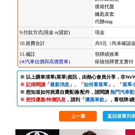
後箱托盤
鑰匙皮套
代辦etag
9.付款方式(現金 or貸款)
現金
10.規費合計
共0元（尚未確認
11.備註
領牌績效車
(✯汽車估價與高價賣車)
保險領牌實支實付
※ 以上購車清單(菜單)資訊，由熱心會員分享，非WeW
※ 記得閱讀「
最新消息
」、「
如何看菜單
」、「
菜單
※ 想知道如何挑選自費配備/配件，請閱讀
熱門汽車配
※ 想找優惠/特價訊息
，請到「
優惠車款
」，看領牌/
上一筆
返回菜單列