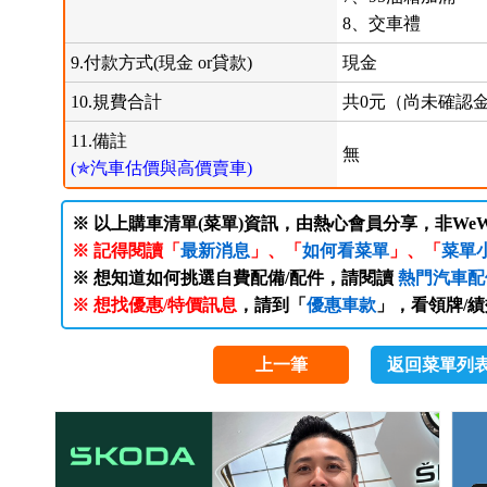
8、交車禮
9.付款方式(現金 or貸款)
現金
10.規費合計
共0元（尚未確認
11.備註
無
(✯汽車估價與高價賣車)
※ 以上購車清單(菜單)資訊，由熱心會員分享，非WeW
※ 記得閱讀「
最新消息
」、「
如何看菜單
」、「
菜單
※ 想知道如何挑選自費配備/配件，請閱讀
熱門汽車配
※ 想找優惠/特價訊息
，請到「
優惠車款
」，看領牌/
上一筆
返回菜單列