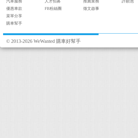
汽車服務
人才招募
推薦業務
許願池
優惠車款
FB粉絲團
徵文啟事
菜單分享
購車幫手
© 2013-2026 WeWanted 購車好幫手