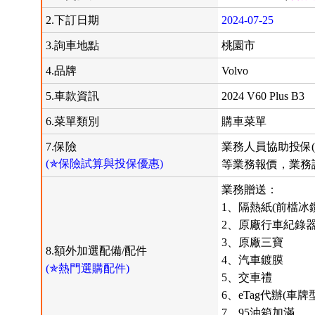
2.下訂日期
2024-07-25
3.詢車地點
桃園市
4.品牌
Volvo
5.車款資訊
2024 V60 Plus B3
6.菜單類別
購車菜單
7.保險
業務人員協助投保(
(✯保險試算與投保優惠)
等業務報價，業務說
業務贈送：
1、隔熱紙(前檔冰
2、原廠行車紀錄
3、原廠三寶
8.額外加選配備/配件
4、汽車鍍膜
(✯熱門選購配件)
5、交車禮
6、eTag代辦(車牌
7、95油箱加滿