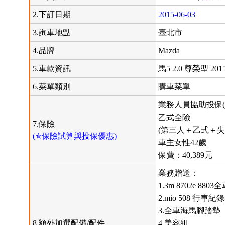
2.下訂日期
2015-06-03
3.詢車地點
臺北市
4.品牌
Mazda
5.車款資訊
馬5 2.0 尊榮型 20
6.菜單類別
購車菜單
業務人員協助投保(
乙式全險
7.保險
(第三人＋乙式＋失
(✯保險試算與投保優惠)
車主女性42歲
保費：40,389元
業務贈送：
1.3m 8702e 88
2.mio 508 行
3.全車海馬腳踏墊
8.額外加選配備/配件
4.美容組