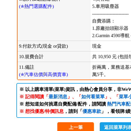
(✯熱門選購配件)
5.車用吸塵器
-------------------------
自費添購：
1.原廠抬頭顯示器
2.Garmin 4590
9.付款方式(現金 or貸款)
現金
10.規費合計
共 10,950 元 
11.備註
折兩萬，業務送基本
(✯汽車估價與高價賣車)
萬5千。
※ 以上購車清單(菜單)資訊，由熱心會員分享，非WeW
※ 記得閱讀「
最新消息
」、「
如何看菜單
」、「
菜單
※ 想知道如何挑選自費配備/配件，請閱讀
熱門汽車配
※ 想找優惠/特價訊息
，請到「
優惠車款
」，看領牌/
上一筆
返回菜單列