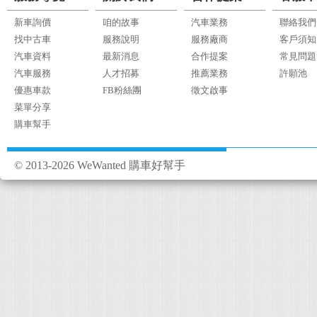
新車詢價
咱的故事
汽車業務
聯絡我們
找中古車
服務說明
服務廠商
客戶須知
汽車資料
最新消息
合作提案
常見問題
汽車服務
人才招募
推薦業務
許願池
優惠車款
FB粉絲團
徵文啟事
菜單分享
購車幫手
© 2013-2026 WeWanted 購車好幫手