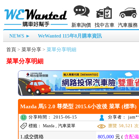
新車詢價
找中古車
汽車服務
NEWS ►
WeWanted 115年8月購車資訊
首頁
>
菜單分享
>
菜單分享明細
菜單分享明細
Mazda 馬5 2.0 尊榮型 2015.6小改後 菜單 (標準)
分享時間： 2015-06-15
分享者： jam**
標籤： Mazda , 汽車菜單
瀏覽
50,521
1.成交價格
805,000
元 (
含配