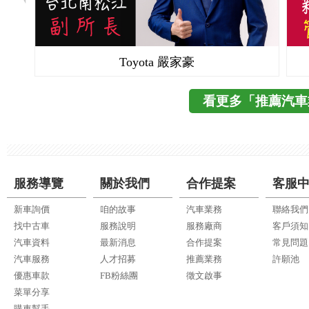
Toyota 嚴家豪
看更多「推薦汽車
服務導覽
關於我們
合作提案
客服
新車詢價
咱的故事
汽車業務
聯絡我們
找中古車
服務說明
服務廠商
客戶須知
汽車資料
最新消息
合作提案
常見問題
汽車服務
人才招募
推薦業務
許願池
優惠車款
FB粉絲團
徵文啟事
菜單分享
購車幫手