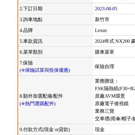
2.下訂日期
2023-08-05
3.詢車地點
新竹市
4.品牌
Lexus
5.車款資訊
2024年式 NX200 
6.菜單類別
購車菜單
7.保險
保險自理
(✯保險試算與投保優惠)
業務贈送：
FSK隔熱紙(F30+B2
8.額外加選配備/配件
原廠AVM環景
(✯熱門選購配件)
原廠電子後視鏡
業務三寶
交車禮(雨傘/帽子/
9.付款方式(現金 or貸款)
現金