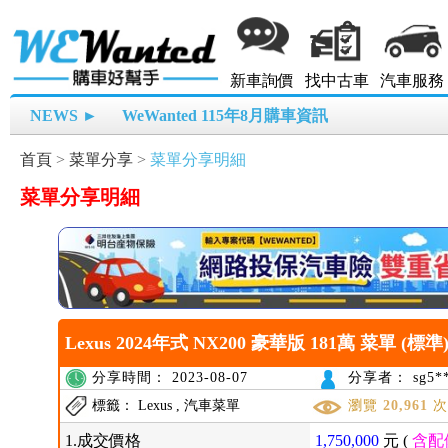
新車詢價
找中古車
汽車服務
NEWS ►
WeWanted 115年8月購車資訊
首頁
>
菜單分享
>
菜單分享明細
菜單分享明細
Lexus 2024年式 NX200 豪華版 181萬 菜單 (標準
分享時間： 2023-08-07
分享者： sg5**
標籤： Lexus , 汽車菜單
瀏覽
20,961
1.成交價格
1,750,000
元 (
含配