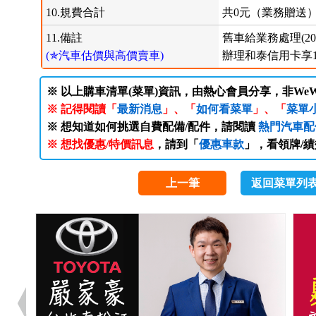
10.規費合計
共0元（業務贈送
11.備註
舊車給業務處理(2015
(✯汽車估價與高價賣車)
辦理和泰信用卡享
※ 以上購車清單(菜單)資訊，由熱心會員分享，非WeW
※ 記得閱讀「
最新消息
」、「
如何看菜單
」、「
菜單
※ 想知道如何挑選自費配備/配件，請閱讀
熱門汽車配
※ 想找優惠/特價訊息
，請到「
優惠車款
」，看領牌/
上一筆
返回菜單列