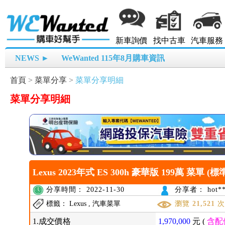
新車詢價
找中古車
汽車服務
NEWS ►
WeWanted 115年8月購車資訊
首頁
>
菜單分享
>
菜單分享明細
菜單分享明細
Lexus 2023年式 ES 300h 豪華版 199萬 菜單 (標
分享時間： 2022-11-30
分享者： hot**
標籤： Lexus , 汽車菜單
瀏覽
21,521
1.成交價格
1,970,000
元 (
含配