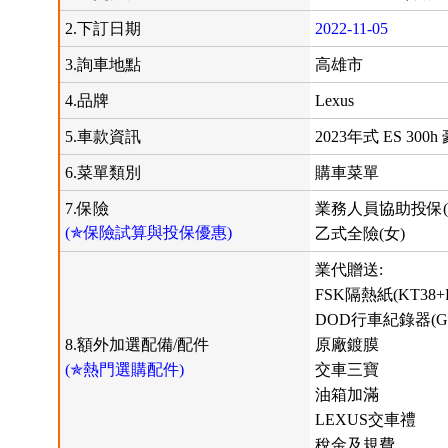
2.下訂日期
2022-11-05
3.詢車地點
高雄市
4.品牌
Lexus
5.車款資訊
2023年式 ES 300
6.菜單類別
購車菜單
7.保險
業務人員協助投保(
(✯保險試算與投保優惠)
乙式全險(女)
業代贈送:
FSK隔熱紙(KT38+F
DOD行車紀錄器(GS
8.額外加選配備/配件
原廠鍍膜
(✯熱門選購配件)
交車三寶
油箱加滿
LEXUS交車禮
稅金及規費