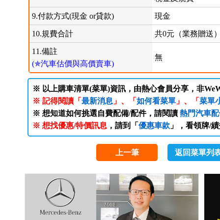
9.付款方式(現金 or貸款)
現金
10.規費合計
共0元（業務贈送
11.備註
無
(✯汽車估價與高價賣車)
※ 以上購車清單(菜單)資訊，由熱心會員分享，非WeW
※ 記得閱讀「
最新消息
」、「
如何看菜單
」、「
菜單
※ 想知道如何挑選自費配備/配件，請閱讀
熱門汽車配
※ 想找優惠/特價訊息
，請到「
優惠車款
」，看領牌/
上一筆
返回菜單列