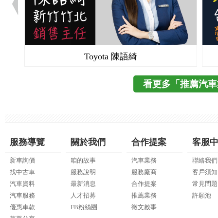
Toyota 陳語綺
看更多「推薦汽車
服務導覽
關於我們
合作提案
客服
新車詢價
咱的故事
汽車業務
聯絡我們
找中古車
服務說明
服務廠商
客戶須知
汽車資料
最新消息
合作提案
常見問題
汽車服務
人才招募
推薦業務
許願池
優惠車款
FB粉絲團
徵文啟事