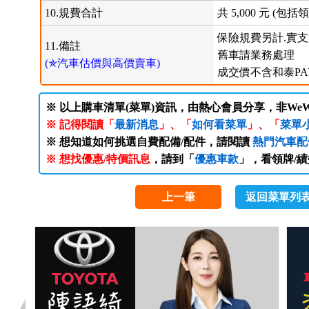
10.規費合計
共 5,000 元 (
保險規費另計.實
11.備註
舊車請業務處理
(✯汽車估價與高價賣車)
成交價不含和泰PA
※ 以上購車清單(菜單)資訊，由熱心會員分享，非WeW
※ 記得閱讀「
最新消息
」、「
如何看菜單
」、「
菜單
※ 想知道如何挑選自費配備/配件，請閱讀
熱門汽車配
※ 想找優惠/特價訊息
，請到「
優惠車款
」，看領牌/
上一筆
返回菜單列