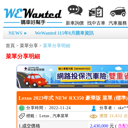
新車詢價
找中古車
汽車服務
NEWS ►
WeWanted 115年8月購車資訊
首頁
>
菜單分享
>
菜單分享明細
菜單分享明細
Lexus 2023年式 NEW RX350 豪華版 菜單 (標準)
分享時間： 2022-11-24
分享者： ske**
標籤： Lexus , 汽車菜單
瀏覽
21,652
1.成交價格
2,430,000
元 (
含配