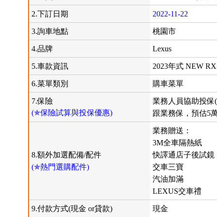
2.下訂日期
2022-11-22
3.詢車地點
桃園市
4.品牌
Lexus
5.車款資訊
2023年式 NEW R
6.菜單類別
購車菜單
7.保險
業務人員協助投保(
(✯保險試算與投保優惠)
跟業務保，預估5
業務贈送：
3M全車隔熱紙
8.額外加選配備/配件
快譯通店子後試鏡
(✯熱門選購配件)
交車三寶
汽油加滿
LEXUS交車禮
9.付款方式(現金 or貸款)
現金