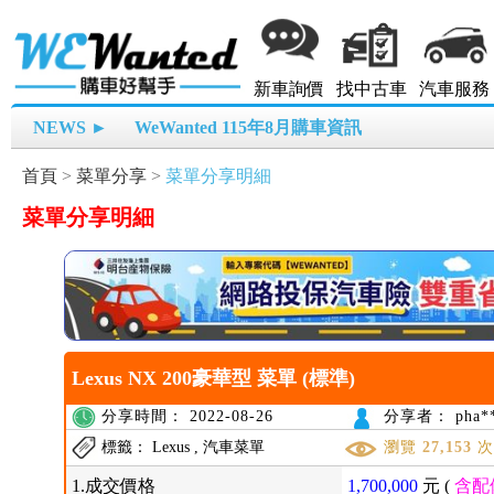
新車詢價
找中古車
汽車服務
NEWS ►
WeWanted 115年8月購車資訊
首頁
>
菜單分享
>
菜單分享明細
菜單分享明細
Lexus NX 200豪華型 菜單 (標準)
分享時間： 2022-08-26
分享者： pha**
標籤： Lexus , 汽車菜單
瀏覽
27,153
1.成交價格
1,700,000
元 (
含配