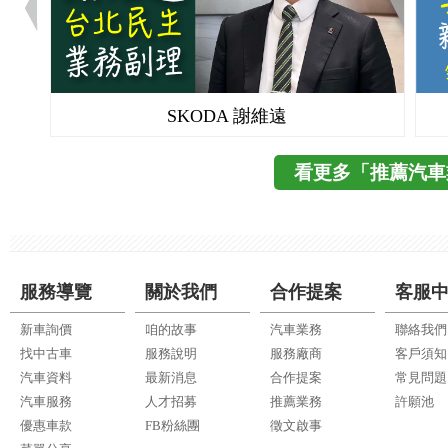
SKODA 謝維遠
看更多「推薦汽車
服務導覽
關於我們
合作提案
客服
新車詢價
咱的故事
汽車業務
聯絡我們
找中古車
服務說明
服務廠商
客戶須知
汽車資料
最新消息
合作提案
常見問題
汽車服務
人才招募
推薦業務
許願池
優惠車款
FB粉絲團
徵文啟事