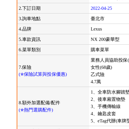
2.下訂日期
2022-04-25
3.詢車地點
臺北市
4.品牌
Lexus
5.車款資訊
NX 200豪華型
6.菜單類別
購車菜單
業務人員協助投保(
7.保險
女性(68歲)
(✯保險試算與投保優惠)
乙式險
4.7萬
1、全車防水腳踏
2、後車廂置物墊
8.額外加選配備/配件
3、手機傳輸線
(✯熱門選購配件)
4、鑰匙皮套
5、eTag代辦(車牌