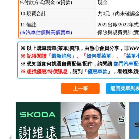
9.付款方式(現金 or貸款)
現金
10.規費合計
共0元（尚未確認
11.備註
2022出廠/2022年式
(✯汽車估價與高價賣車)
保險與規費另計(實
※ 以上購車清單(菜單)資訊，由熱心會員分享，非WeW
※ 記得閱讀「
最新消息
」、「
如何看菜單
」、「
菜單
※ 想知道如何挑選自費配備/配件，請閱讀
熱門汽車配
※ 想找優惠/特價訊息
，請到「
優惠車款
」，看領牌/
上一筆
返回菜單列