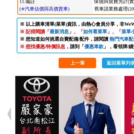
11.備註
保險與規費另計(實
(✯汽車估價與高價賣車)
舊車請業務處理(2012
※ 以上購車清單(菜單)資訊，由熱心會員分享，非WeW
※ 記得閱讀「
最新消息
」、「
如何看菜單
」、「
菜單
※ 想知道如何挑選自費配備/配件，請閱讀
熱門汽車配
※ 想找優惠/特價訊息
，請到「
優惠車款
」，看領牌/
上一筆
返回菜單列