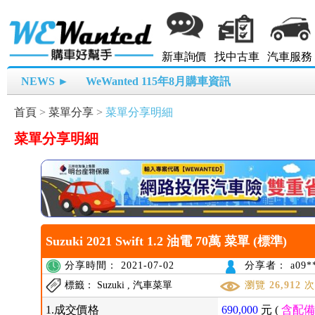
新車詢價
找中古車
汽車服務
NEWS ►
WeWanted 115年8月購車資訊
首頁
>
菜單分享
>
菜單分享明細
菜單分享明細
Suzuki 2021 Swift 1.2 油電 70萬 菜單 (標準)
分享時間： 2021-07-02
分享者： a09**
標籤： Suzuki , 汽車菜單
瀏覽
26,912
1.成交價格
690,000
元 (
含配