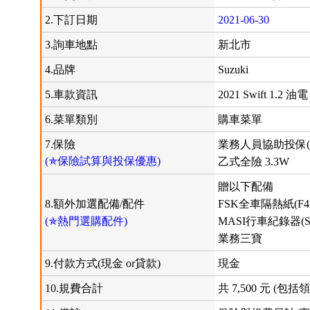
2.下訂日期
2021-06-30
3.詢車地點
新北市
4.品牌
Suzuki
5.車款資訊
2021 Swift 1.2 油
6.菜單類別
購車菜單
7.保險
業務人員協助投保(
(✯保險試算與投保優惠)
乙式全險 3.3W
贈以下配備
8.額外加選配備/配件
FSK全車隔熱紙(F45
(✯熱門選購配件)
MASI行車紀錄器(S5
業務三寶
9.付款方式(現金 or貸款)
現金
10.規費合計
共 7,500 元 (