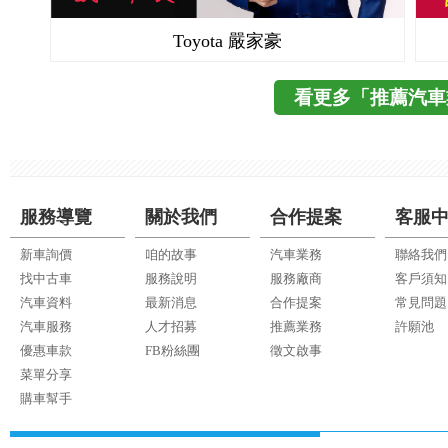
Toyota 嚴家豪
看更多「推薦汽車
服務導覽
關於我們
合作提案
客服
新車詢價
咱的故事
汽車業務
聯絡我們
找中古車
服務說明
服務廠商
客戶須知
汽車資料
最新消息
合作提案
常見問題
汽車服務
人才招募
推薦業務
許願池
優惠車款
FB粉絲團
徵文啟事
菜單分享
購車幫手