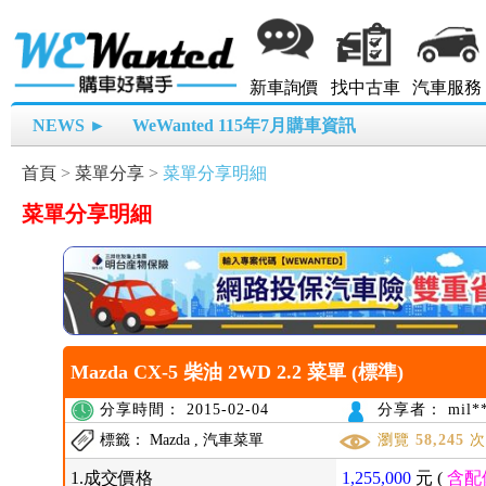
新車詢價
找中古車
汽車服務
NEWS ►
WeWanted 115年7月購車資訊
首頁
>
菜單分享
>
菜單分享明細
菜單分享明細
Mazda CX-5 柴油 2WD 2.2 菜單 (標準)
分享時間： 2015-02-04
分享者： mil**
標籤： Mazda , 汽車菜單
瀏覽
58,245
1.成交價格
1,255,000
元 (
含配