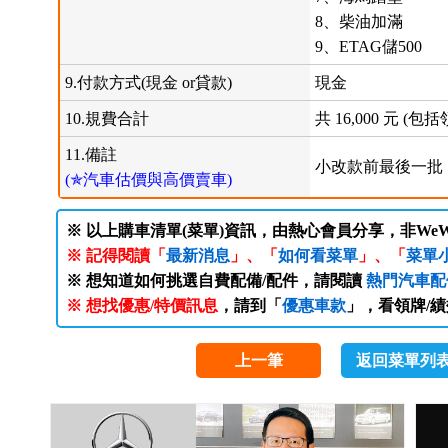
8、柴油加滿
9、ETAG儲500
9.付款方式(現金 or貸款)
現金
10.規費合計
共 16,000 元 
11.備註
小改款前最後一批，
(✯汽車估價與高價賣車)
※ 以上購車清單(菜單)資訊，由熱心會員分享，非WeW
※ 記得閱讀「
最新消息
」、「
如何看菜單
」、「
菜單
※ 想知道如何挑選自費配備/配件，請閱讀
熱門汽車配
※ 想找優惠/特價訊息
，請到「
優惠車款
」，看領牌/
上一筆
返回菜單列