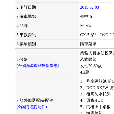
2.下訂日期
2015-02-03
3.詢車地點
臺中市
4.品牌
Mazda
5.車款資訊
CX-5 柴油 2WD 2.
6.菜單類別
購車菜單
業務人員協助投保(
7.保險
乙式限駕
(✯保險試算與投保優惠)
女性30-60歲
4.2萬
1、丹龍隔熱紙 前GE
2、DOD RX7W 
3、後廂防水托盤
8.額外加選配備/配件
4、原廠HUD
(✯熱門選購配件)
5、門檻上下踏板
7、海馬踏墊