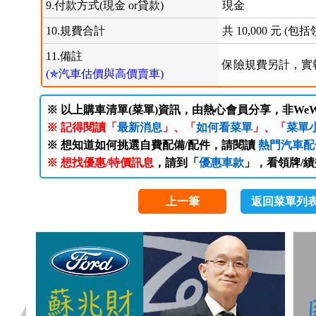
9.付款方式(現金 or貸款)
現金
10.規費合計
共 10,000 元 
11.備註
保險規費另計，實
(✯汽車估價與高價賣車)
※ 以上購車清單(菜單)資訊，由熱心會員分享，非WeW
※ 記得閱讀「
最新消息
」、「
如何看菜單
」、「
菜單
※ 想知道如何挑選自費配備/配件，請閱讀
熱門汽車配
※ 想找優惠/特價訊息
，請到「
優惠車款
」，看領牌/
上一筆
返回菜單列