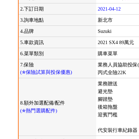
2.下訂日期
2021-04-12
3.詢車地點
新北市
4.品牌
Suzuki
5.車款資訊
2021 SX4 89萬元
6.菜單類別
購車菜單
7.保險
業務人員協助投保(
(✯保險試算與投保優惠)
丙式全險22K
業務贈送
避光墊
腳踏墊
8.額外加選配備/配件
後箱拖盤
(✯熱門選購配件)
迎賓門檻
代安裝行車紀錄器