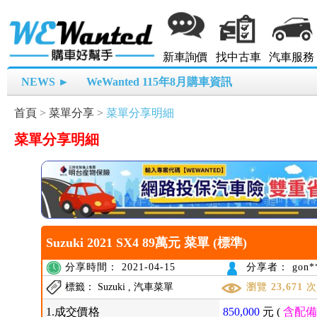
新車詢價
找中古車
汽車服務
NEWS ►
WeWanted 115年8月購車資訊
首頁
>
菜單分享
>
菜單分享明細
菜單分享明細
Suzuki 2021 SX4 89萬元 菜單 (標準)
分享時間： 2021-04-15
分享者： gon**
標籤： Suzuki , 汽車菜單
瀏覽
23,671
1.成交價格
850,000
元 (
含配