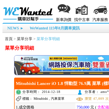
新車詢價
找中古車
汽車服務
NEWS ►
WeWanted 115年8月購車資訊
首頁
>
菜單分享
>
菜單分享明細
菜單分享明細
Mitsubishi Lancer iO 1.8 悍動型 76.9萬 菜單 (標
分享時間： 2014-12-18
分享者： amo*
標籤： Mitsubishi , 汽車菜單
瀏覽
47,009
1.成交價格
750,000
元 (
含配