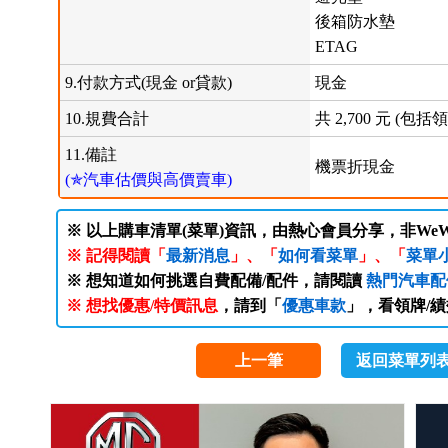
後箱防水墊
ETAG
9.付款方式(現金 or貸款)
現金
10.規費合計
共 2,700 元 (
11.備註
機票折現金
(✯汽車估價與高價賣車)
※ 以上購車清單(菜單)資訊，由熱心會員分享，非WeW
※ 記得閱讀「
最新消息
」、「
如何看菜單
」、「
菜單
※ 想知道如何挑選自費配備/配件，請閱讀
熱門汽車配
※ 想找優惠/特價訊息
，請到「
優惠車款
」，看領牌/
上一筆
返回菜單列