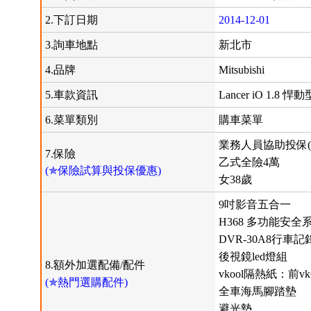
2.下訂日期
2014-12-01
3.詢車地點
新北市
4.品牌
Mitsubishi
5.車款資訊
Lancer iO 1.8 悍動
6.菜單類別
購車菜單
業務人員協助投保(
7.保險
乙式全險4萬
(✯保險試算與投保優惠)
女38歲
9吋影音五合一
H368 多功能安全
DVR-30A8行車記
後視鏡led燈組
8.額外加選配備/配件
vkool隔熱紙：前vk
(✯熱門選購配件)
全車海馬腳踏墊
避光墊