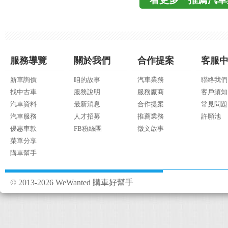
服務導覽
關於我們
合作提案
客服
新車詢價
咱的故事
汽車業務
聯絡我們
找中古車
服務說明
服務廠商
客戶須知
汽車資料
最新消息
合作提案
常見問題
汽車服務
人才招募
推薦業務
許願池
優惠車款
FB粉絲團
徵文啟事
菜單分享
購車幫手
© 2013-2026 WeWanted 購車好幫手