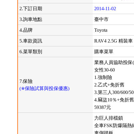
2.下訂日期
2014-11-02
3.詢車地點
臺中市
4.品牌
Toyota
5.車款資訊
RAV4 2.5G 精裝車 
6.菜單類別
購車菜單
業務人員協助投保(
女性30-60
1.強制險
7.保險
2.乙式+免折舊
(✯保險試算與投保優惠)
3.第三人300/600/5
4.竊盜10％+免折
59387元
力巨人排檔鎖
全車FSK防爆隔熱
車側踏板