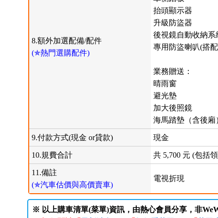
抬頭顯示器
升級防盜器
後視鏡自動收納系
8.額外加選配備/配件
專用防盜喇叭(搭配
(✯熱門選購配件)
業務贈送：
晴雨窗
避光墊
加大後照鏡
海馬踏墊（含後廂
9.付款方式(現金 or貸款)
現金
10.規費合計
共 5,700 元 (
11.備註
電視折現
(✯汽車估價與高價賣車)
※ 以上購車清單(菜單)資訊，由熱心會員分享，非WeW