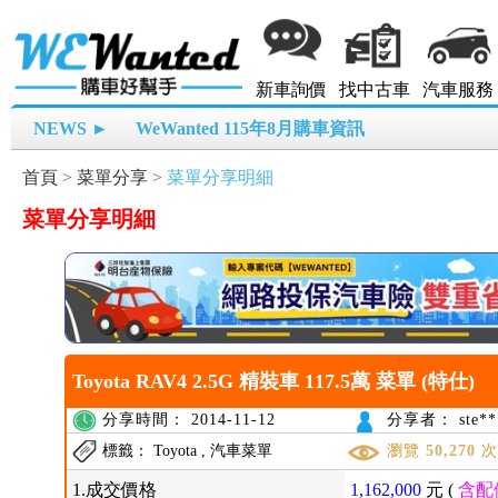
新車詢價
找中古車
汽車服務
NEWS ►
WeWanted 115年8月購車資訊
首頁
>
菜單分享
>
菜單分享明細
菜單分享明細
Toyota RAV4 2.5G 精裝車 117.5萬 菜單 (特仕)
分享時間： 2014-11-12
分享者： ste**
標籤： Toyota , 汽車菜單
瀏覽
50,270
1.成交價格
1,162,000
元 (
含配