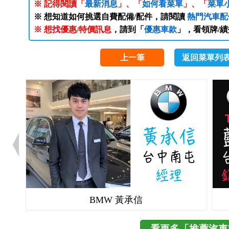
※ 記得閱讀「
最新消息
」、「
如何看菜單
」、「
菜單
※ 想知道如何挑選自費配備/配件，請閱讀
熱門汽車配
※ 想找優惠/特價訊息
，請到「
優惠車款
」，看領牌/
上一筆
返回菜單列
BMW 黃承信
看更多「推薦汽車