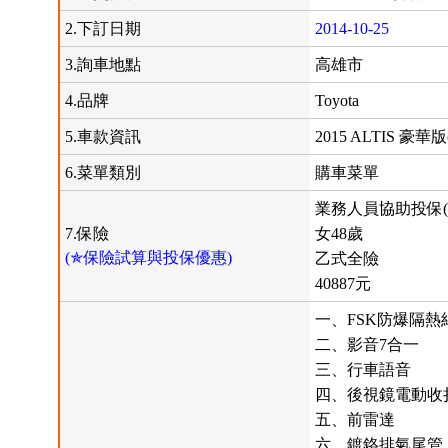
2.下訂日期
2014-10-25
3.詢車地點
高雄市
4.品牌
Toyota
5.車款資訊
2015 ALTIS 豪
6.菜單類別
購車菜單
業務人員協助投保(
7.保險
女48歲
(✯保險試算與投保優惠)
乙式全險
40887元
一、FSK防爆隔熱
二、影音7合一
三、行車語音
四、後視鏡電動收
五、前雷達
六、鍍鉻排氣尾管