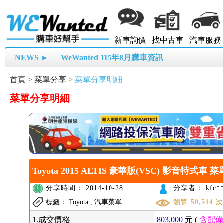
新車詢價
找中古車
汽車服務
NEWS ►
WeWanted 115年8月購車資訊
首頁
>
菜單分享
>
菜單分享明細
菜單分享明細
Toyota 2015 ALTIS 豪華版(VSC) 影音特式車 菜
分享時間： 2014-10-28
分享者： kfc**
標籤： Toyota , 汽車菜單
瀏覽
50,514
1.成交價格
803,000
元 (
含配