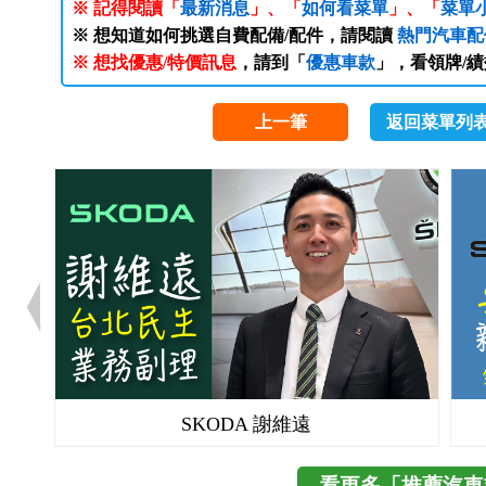
※ 記得閱讀「
最新消息
」、「
如何看菜單
」、「
菜單
※ 想知道如何挑選自費配備/配件，請閱讀
熱門汽車配
※ 想找優惠/特價訊息
，請到「
優惠車款
」，看領牌/
上一筆
返回菜單列
SKODA 謝維遠
看更多「推薦汽車