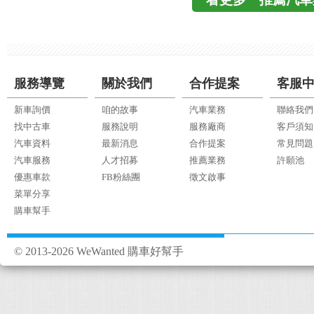
服務導覽
關於我們
合作提案
客服
新車詢價
咱的故事
汽車業務
聯絡我們
找中古車
服務說明
服務廠商
客戶須知
汽車資料
最新消息
合作提案
常見問題
汽車服務
人才招募
推薦業務
許願池
優惠車款
FB粉絲團
徵文啟事
菜單分享
購車幫手
© 2013-2026 WeWanted 購車好幫手