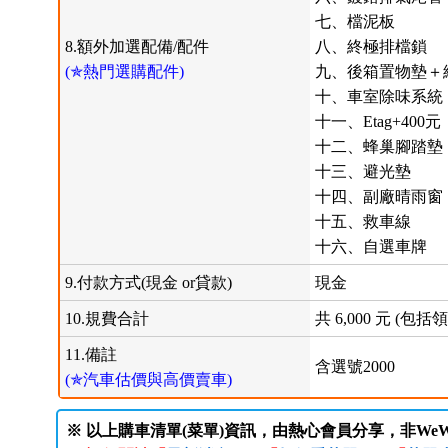
七、檔泥板
8.額外加選配備/配件
八、終極排檔鎖
(✯熱門選購配件)
九、後箱置物墊＋
十、車室除味系統
十一、Etag+400元
十二、蜂巢腳踏墊
十三、避光墊
十四、副廠晴雨窗
十五、救車線
十六、自選車牌
9.付款方式(現金 or貸款)
現金
10.規費合計
共 6,000 元 (
11.備註
含選號2000
(✯汽車估價與高價賣車)
※ 以上購車清單(菜單)資訊，由熱心會員分享，非WeW