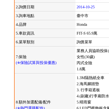
2.詢價日期
2014-10-25
3.詢車地點
臺中市
4.品牌
Honda
5.車款資訊
FIT-S 65.9萬
6.菜單類別
詢價菜單
業務人員協助投保(
7.保險
女性(30歲)
(✯保險試算與投保優惠)
丙式全險
1.8萬
1.3M隔熱紙全車
2.海馬腳踏墊
3. 行李箱遮板
4.(副廠)行李廂防
8.額外加選配備/配件
5.晴雨窗
(✯熱門選購配件)
6.LED門檻飾板含