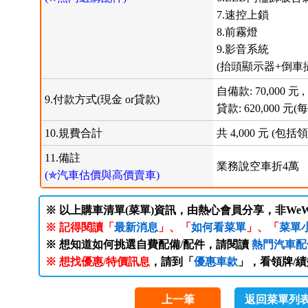
7.速控上鎖
8.前霧燈
9.影音系統
(抬頭顯示器+倒車攝
自備款: 70,000 元 ,
9.付款方式(現金 or貸款)
貸款: 620,000 元(每
10.規費合計
共 4,000 元 
11.備註
業務說空車折4萬
(✯汽車估價與高價賣車)
※ 以上購車清單(菜單)資訊，由熱心會員分享，非WeW
※ 記得閱讀「
最新消息
」、「
如何看菜單
」、「
菜單
※ 想知道如何挑選自費配備/配件，請閱讀
熱門汽車配
※ 想找優惠/特價訊息
，請到「
優惠車款
」，看領牌/
上一筆
返回菜單列