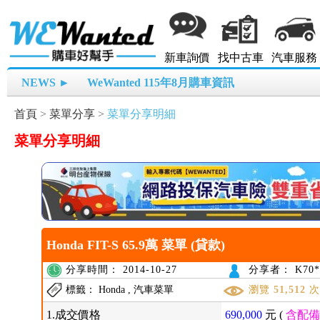
新車詢價
找中古車
汽車服務
NEWS ►
WeWanted 115年8月購車資訊
首頁
>
菜單分享
>
菜單分享明細
菜單分享明細
Honda FIT-S 65.9萬 菜單 (貸款)
分享時間： 2014-10-27
分享者： K70*
標籤： Honda , 汽車菜單
瀏覽
51,512
1.成交價格
690,000
元 (
含配