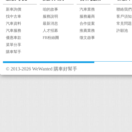
新車詢價
咱的故事
汽車業務
聯絡我們
找中古車
服務說明
服務廠商
客戶須知
汽車資料
最新消息
合作提案
常見問題
汽車服務
人才招募
推薦業務
許願池
優惠車款
FB粉絲團
徵文啟事
菜單分享
購車幫手
© 2013-2026 WeWanted 購車好幫手