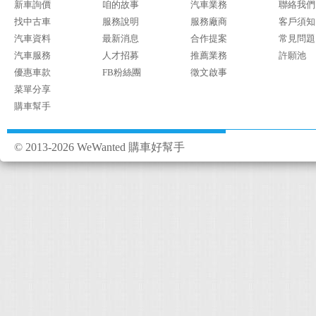
新車詢價
咱的故事
汽車業務
聯絡我們
找中古車
服務說明
服務廠商
客戶須知
汽車資料
最新消息
合作提案
常見問題
汽車服務
人才招募
推薦業務
許願池
優惠車款
FB粉絲團
徵文啟事
菜單分享
購車幫手
© 2013-2026 WeWanted 購車好幫手