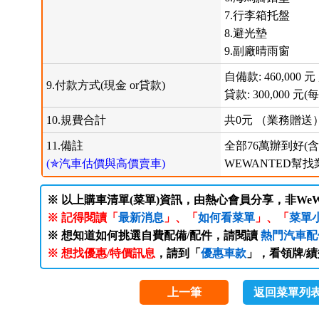
7.行李箱托盤
8.避光墊
9.副廠晴雨窗
自備款: 460,000 元 
9.付款方式(現金 or貸款)
貸款: 300,000 元(每
10.規費合計
共0元 （業務贈送
11.備註
全部76萬辦到好(
(✯汽車估價與高價賣車)
WEWANTED幫找
※ 以上購車清單(菜單)資訊，由熱心會員分享，非WeW
※ 記得閱讀「
最新消息
」、「
如何看菜單
」、「
菜單
※ 想知道如何挑選自費配備/配件，請閱讀
熱門汽車配
※ 想找優惠/特價訊息
，請到「
優惠車款
」，看領牌/
上一筆
返回菜單列