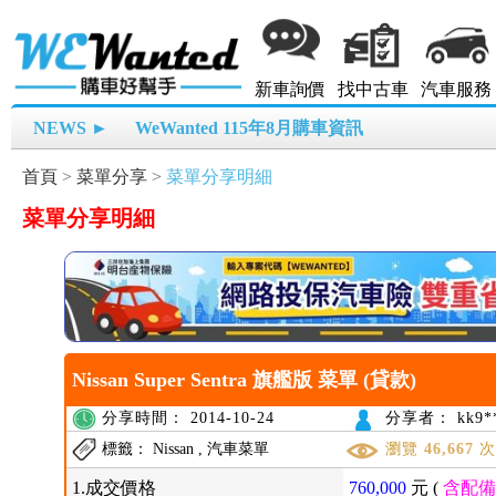
新車詢價
找中古車
汽車服務
NEWS ►
WeWanted 115年8月購車資訊
首頁
>
菜單分享
>
菜單分享明細
菜單分享明細
Nissan Super Sentra 旗艦版 菜單 (貸款)
分享時間： 2014-10-24
分享者： kk9**
標籤： Nissan , 汽車菜單
瀏覽
46,667
1.成交價格
760,000
元 (
含配