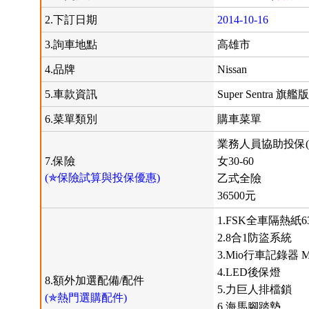
2.下訂日期
2014-10-16
3.詢車地點
高雄市
4.品牌
Nissan
5.車款資訊
Super Sentra 旗艦
6.菜單類別
購車菜單
業務人員協助投保(
7.保險
女30-60
(✯保險試算與投保優惠)
乙式全險
36500元
1.FSK全車隔熱紙63
2.8合1防盜系統
3.Mio行車記錄器 Mi
4.LED後保燈
8.額外加選配備/配件
5.力巨人排檔鎖
(✯熱門選購配件)
6.海馬腳踏墊