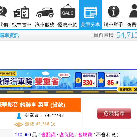
詢價
找中古車
汽車服務
優惠車款
菜單分享
購車幫手
會員
54,71
| 目前累積
8月購車資訊
6 SV 豪華影音 精裝車 菜單 (貸款)
發懸賞單
分享者： s98***47
瀏覽
47,288
次
710,000
元 (
含配備
/
含保險
/
含規費
/
不含利息
)