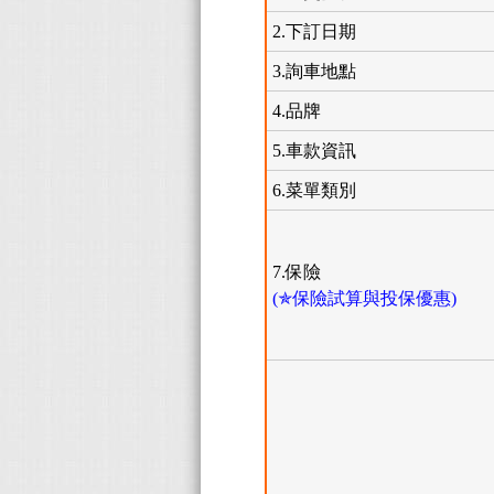
2.下訂日期
3.詢車地點
4.品牌
5.車款資訊
6.菜單類別
7.保險
(✯保險試算與投保優惠)