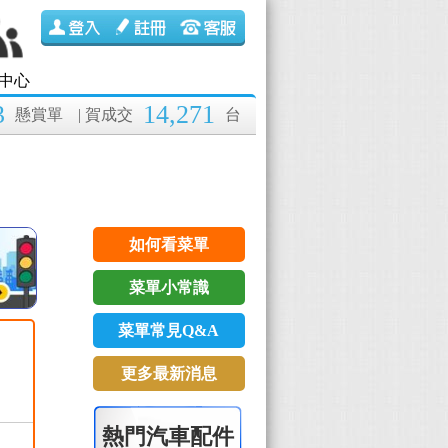
中心
3
14,271
懸賞單
| 賀成交
台
如何看菜單
菜單小常識
菜單常見Q&A
更多最新消息
熱門汽車配件