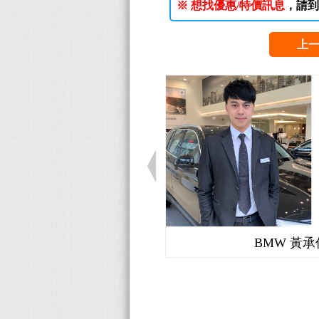
※ 想找優惠/特價訊息
，請到
上
BMW 黃承