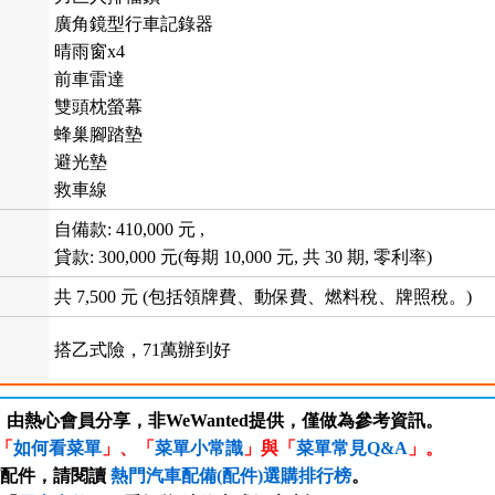
廣角鏡型行車記錄器
晴雨窗x4
前車雷達
雙頭枕螢幕
蜂巢腳踏墊
避光墊
救車線
自備款: 410,000 元 ,
貸款: 300,000 元(每期 10,000 元, 共 30 期, 零利率)
共 7,500 元 (包括領牌費、動保費、燃料稅、牌照稅。)
搭乙式險，71萬辦到好
，由熱心會員分享，非WeWanted提供，僅做為參考資訊。
「
如何看菜單
」、「
菜單小常識
」與「
菜單常見Q&A
」。
/配件，請閱讀
熱門汽車配備(配件)選購排行榜
。