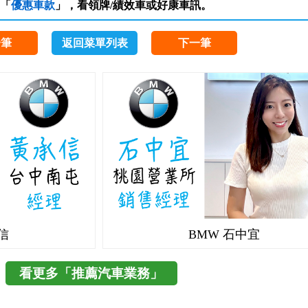
「
優惠車款
」，看領牌/績效車或好康車訊。
一筆
返回菜單列表
下一筆
信
BMW 石中宜
看更多「推薦汽車業務」