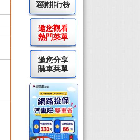
選購排行榜
邀您觀看
熱門菜單
邀您分享
購車菜單