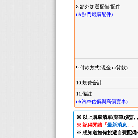
8.額外加選配備/配件
(✯熱門選購配件)
9.付款方式(現金 or貸款)
10.規費合計
11.備註
(✯汽車估價與高價賣車)
※ 以上購車清單(菜單)資訊
※ 記得閱讀「
最新消息
」、
※ 想知道如何挑選自費配備