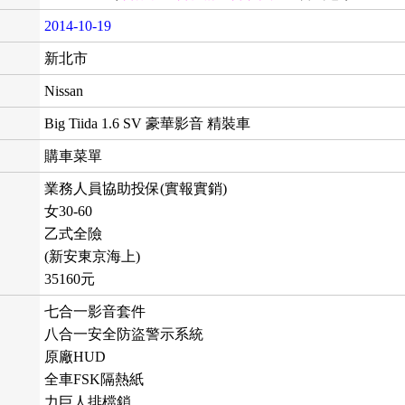
2014-10-19
新北市
Nissan
Big Tiida 1.6 SV 豪華影音 精裝車
購車菜單
業務人員協助投保(實報實銷)
女30-60
乙式全險
(新安東京海上)
35160元
七合一影音套件
八合一安全防盜警示系統
原廠HUD
全車FSK隔熱紙
力巨人排檔鎖