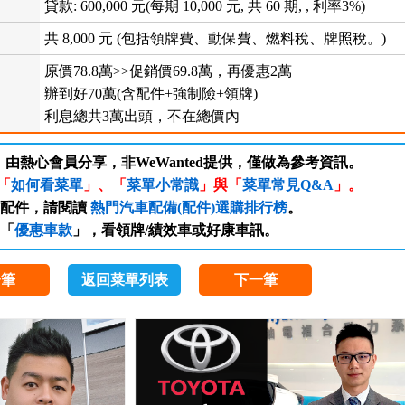
貸款: 600,000 元(每期 10,000 元, 共 60 期, , 利率3%)
共 8,000 元 (包括領牌費、動保費、燃料稅、牌照稅。)
原價78.8萬>>促銷價69.8萬，再優惠2萬
辦到好70萬(含配件+強制險+領牌)
利息總共3萬出頭，不在總價內
，由熱心會員分享，非WeWanted提供，僅做為參考資訊。
「
如何看菜單
」、「
菜單小常識
」與「
菜單常見Q&A
」。
/配件，請閱讀
熱門汽車配備(配件)選購排行榜
。
「
優惠車款
」，看領牌/績效車或好康車訊。
一筆
返回菜單列表
下一筆