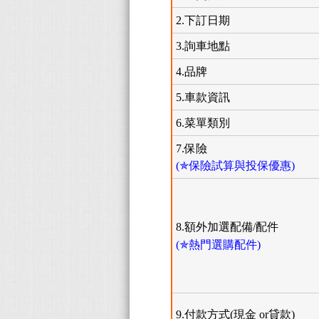
2.下訂日期
3.詢車地點
4.品牌
5.車款資訊
6.菜單類別
7.保險
(✯保險試算與投保優惠)
8.額外加選配備/配件
(✯熱門選購配件)
9.付款方式(現金 or貸款)