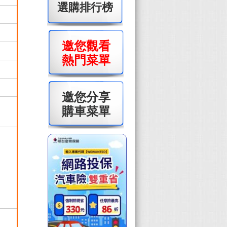
選購排行榜
邀您觀看
熱門菜單
邀您分享
購車菜單