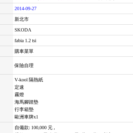
2014-09-27
新北市
SKODA
fabia 1.2 tsi
購車菜單
保險自理
V-kool 隔熱紙
定速
霧燈
海馬腳踏墊
行李箱墊
歐洲車牌x1
自備款: 100,000 元 ,