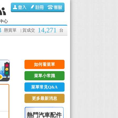
中心
3
14,271
懸賞單
| 賀成交
台
如何看菜單
菜單小常識
菜單常見Q&A
更多最新消息
熱門汽車配件