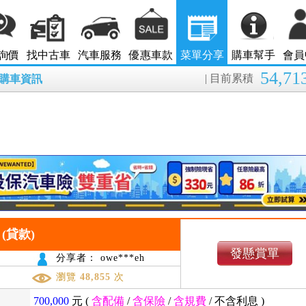
詢價
找中古車
汽車服務
優惠車款
菜單分享
購車幫手
會員
54,71
| 目前累積
8月購車資訊
單 (貸款)
發懸賞單
分享者： owe***eh
瀏覽
48,855
次
700,000
元 (
含配備
/
含保險
/
含規費
/
不含利息
)