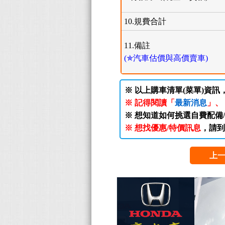
10.規費合計
11.備註
(✯汽車估價與高價賣車)
※ 以上購車清單(菜單)資訊
※ 記得閱讀「
最新消息
」、
※ 想知道如何挑選自費配備
※ 想找優惠/特價訊息
，請到
上