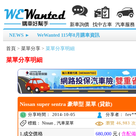
新車詢價
找中古車
汽車服務
NEWS ►
WeWanted 115年8月購車資訊
首頁
>
菜單分享
>
菜單分享明細
菜單分享明細
Nissan super sentra 豪華型 菜單 (貸款)
分享時間： 2014-10-05
分享者： fev**
標籤： Nissan , 汽車菜單
瀏覽
46,983
1.成交價格
680,000
元 (
含配