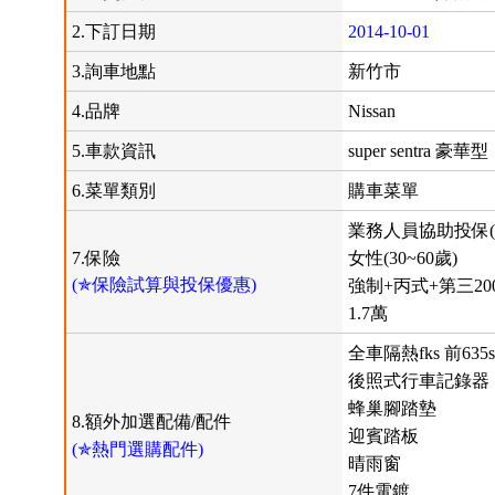
2.下訂日期
2014-10-01
3.詢車地點
新竹市
4.品牌
Nissan
5.車款資訊
super sentra 豪華型
6.菜單類別
購車菜單
業務人員協助投保(
7.保險
女性(30~60歲)
(✯保險試算與投保優惠)
強制+丙式+第三200/
1.7萬
全車隔熱fks 前635s
後照式行車記錄器
蜂巢腳踏墊
8.額外加選配備/配件
迎賓踏板
(✯熱門選購配件)
晴雨窗
7件電鍍