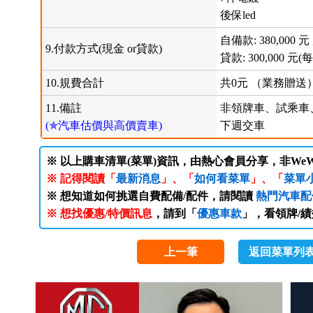
後保led
自備款: 380,000 元 
9.付款方式(現金 or貸款)
貸款: 300,000 元(每
10.規費合計
共0元 （業務贈送
11.備註
非領牌車、試乘車
(✯汽車估價與高價賣車)
下週交車
※ 以上購車清單(菜單)資訊，由熱心會員分享，非WeW
※ 記得閱讀「
最新消息
」、「
如何看菜單
」、「
菜單
※ 想知道如何挑選自費配備/配件，請閱讀
熱門汽車配
※ 想找優惠/特價訊息
，請到「
優惠車款
」，看領牌/
上一筆
返回菜單列