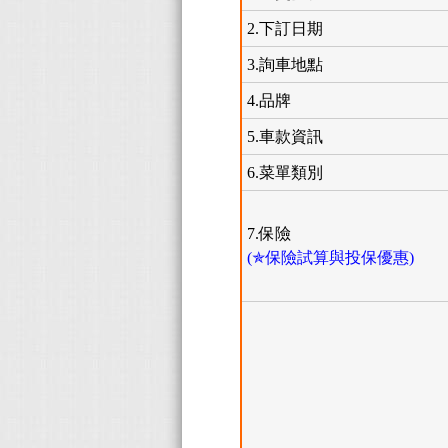
2.下訂日期
3.詢車地點
4.品牌
5.車款資訊
6.菜單類別
7.保險
(✯保險試算與投保優惠)