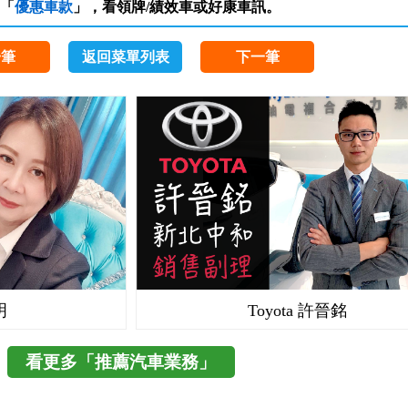
「
優惠車款
」，看領牌/績效車或好康車訊。
一筆
返回菜單列表
下一筆
明
Toyota 許晉銘
看更多「推薦汽車業務」