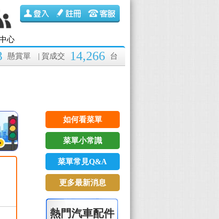
中心
3
14,266
懸賞單
| 賀成交
台
如何看菜單
菜單小常識
菜單常見Q&A
更多最新消息
熱門汽車配件