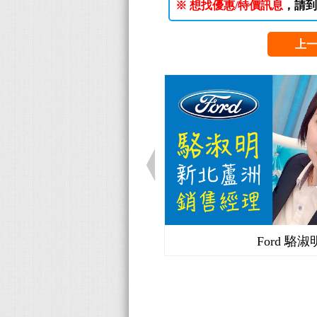
※ 想找優惠/特價訊息
，請到
上
Ford 駱淑