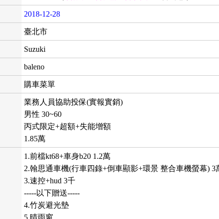
2018-12-28
臺北市
Suzuki
baleno
購車菜單
業務人員協助投保(實報實銷)
男性 30~60
丙式限定+超額+失能增額
1.85萬
1.前檔kt68+車身b20 1.2萬
2.翰思通車機(行車四錄+倒車顯影+環景 整合車機螢幕) 3
3.速控+hud 3千
-----以下贈送-----
4.竹炭避光墊
5.晴雨窗