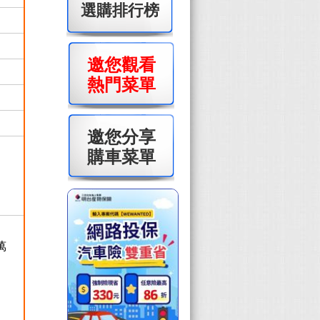
選購排行榜
邀您觀看
熱門菜單
邀您分享
購車菜單
萬