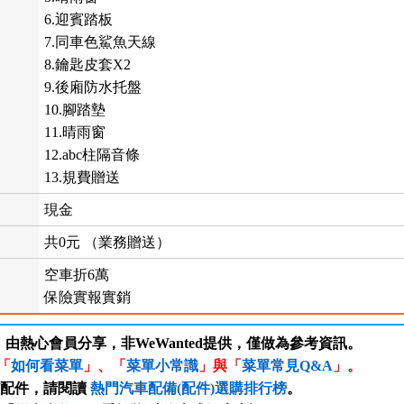
6.迎賓踏板
7.同車色鯊魚天線
8.鑰匙皮套X2
9.後廂防水托盤
10.腳踏墊
11.晴雨窗
12.abc柱隔音條
13.規費贈送
現金
共0元 （業務贈送）
空車折6萬
保險實報實銷
，由熱心會員分享，非WeWanted提供，僅做為參考資訊。
「
如何看菜單
」、「
菜單小常識
」與「
菜單常見Q&A
」。
/配件，請閱讀
熱門汽車配備(配件)選購排行榜
。