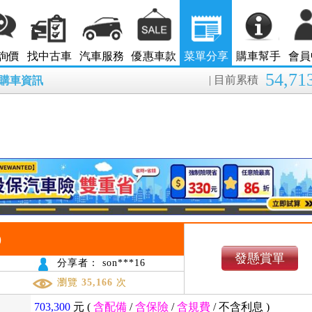
詢價
找中古車
汽車服務
優惠車款
菜單分享
購車幫手
會員
54,71
| 目前累積
8月購車資訊
)
發懸賞單
分享者： son***16
瀏覽
35,166
次
703,300
元 (
含配備
/
含保險
/
含規費
/
不含利息
)