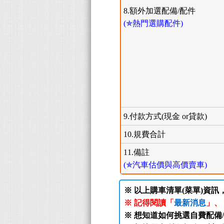
8.額外加選配備/配件
(✯熱門選購配件)
9.付款方式(現金 or貸款)
10.規費合計
11.備註
(✯汽車估價與高價賣車)
※ 以上購車清單(菜單)資訊
※ 記得閱讀「
最新消息
」、
※ 想知道如何挑選自費配備