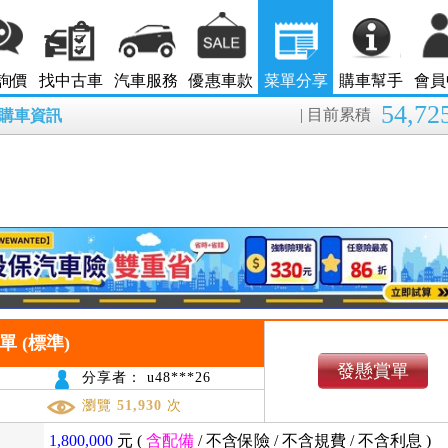
詢價
找中古車
汽車服務
優惠車款
菜單分享
購車幫手
會員
54,72
| 目前累積
8月購車資訊
菜單 (標準)
發懸賞單
分享者： u48***26
瀏覽
51,930
次
1,800,000
元 (
含配備
/
不含保險
/
不含規費
/
不含利息
)