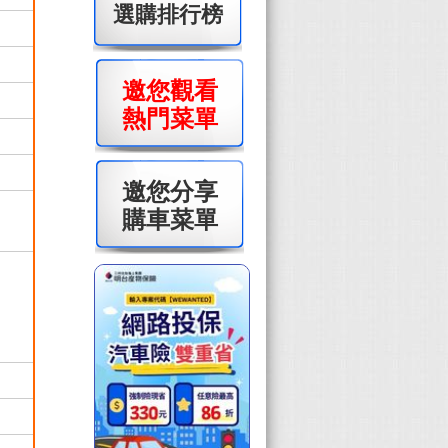
選購排行榜
邀您觀看
熱門菜單
邀您分享
購車菜單