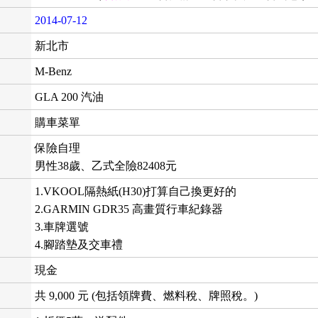
2014-07-12
新北市
M-Benz
GLA 200 汽油
購車菜單
保險自理
男性38歲、乙式全險82408元
1.VKOOL隔熱紙(H30)打算自己換更好的
2.GARMIN GDR35 高畫質行車紀錄器
3.車牌選號
4.腳踏墊及交車禮
現金
共 9,000 元 (包括領牌費、燃料稅、牌照稅。)