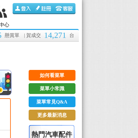
中心
5
14,271
懸賞單
| 賀成交
台
如何看菜單
菜單小常識
菜單常見Q&A
更多最新消息
熱門汽車配件