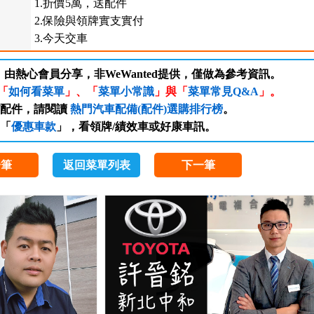
1.折價5萬，送配件
2.保險與領牌實支實付
3.今天交車
，由熱心會員分享，非WeWanted提供，僅做為參考資訊。
「
如何看菜單
」、「
菜單小常識
」與「
菜單常見Q&A
」。
/配件，請閱讀
熱門汽車配備(配件)選購排行榜
。
「
優惠車款
」，看領牌/績效車或好康車訊。
一筆
返回菜單列表
下一筆