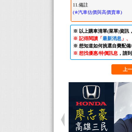
11.備註
(✯汽車估價與高價賣車)
※ 以上購車清單(菜單)資訊
※ 記得閱讀「
最新消息
」、
※ 想知道如何挑選自費配備
※ 想找優惠/特價訊息
，請到
上