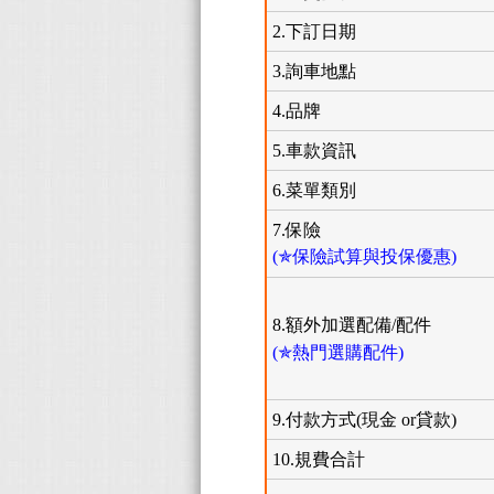
2.下訂日期
3.詢車地點
4.品牌
5.車款資訊
6.菜單類別
7.保險
(✯保險試算與投保優惠)
8.額外加選配備/配件
(✯熱門選購配件)
9.付款方式(現金 or貸款)
10.規費合計