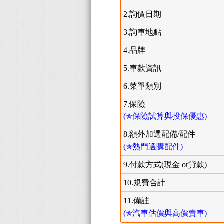
2.詢價日期
3.詢車地點
4.品牌
5.車款資訊
6.菜單類別
7.保險
(✯保險試算與投保優惠)
8.額外加選配備/配件
(✯熱門選購配件)
9.付款方式(現金 or貸款)
10.規費合計
11.備註
(✯汽車估價與高價賣車)