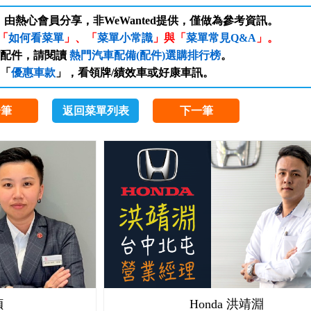
，由熱心會員分享，非WeWanted提供，僅做為參考資訊。
「
如何看菜單
」、「
菜單小常識
」與「
菜單常見Q&A
」。
/配件，請閱讀
熱門汽車配備(配件)選購排行榜
。
「
優惠車款
」，看領牌/績效車或好康車訊。
一筆
返回菜單列表
下一筆
幀
Honda 洪靖淵