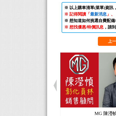
※ 以上購車清單(菜單)資訊
※ 記得閱讀「
最新消息
」、
※ 想知道如何挑選自費配備
※ 想找優惠/特價訊息
，請到
上
MG 陳瀅