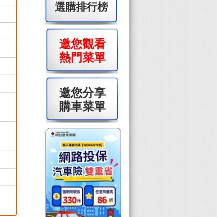
選購排行榜
邀您觀看
熱門菜單
邀您分享
購車菜單