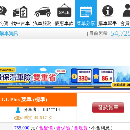
詢價
找中古車
汽車服務
優惠車款
菜單分享
購車幫手
會員
54,72
| 目前累積
8月購車資訊
.6 GL Plus 菜單 (標準)
發懸賞單
分享者： Eil***14
瀏覽
49,517
次
755,000
元 (
含配備
/
含保險
/
含規費
/
不含利息
)