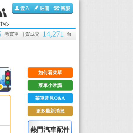
中心
5
14,271
懸賞單
| 賀成交
台
如何看菜單
菜單小常識
菜單常見Q&A
更多最新消息
熱門汽車配件