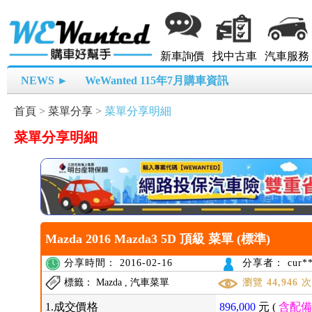
新車詢價
找中古車
汽車服務
NEWS ►
WeWanted 115年7月購車資訊
首頁
>
菜單分享
>
菜單分享明細
菜單分享明細
Mazda 2016 Mazda3 5D 頂級 菜單 (標準)
分享時間： 2016-02-16
分享者： cur**
標籤： Mazda , 汽車菜單
瀏覽
44,946
1.成交價格
896,000
元 (
含配