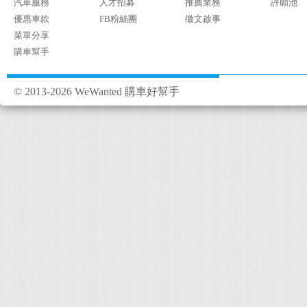
汽車服務
人才招募
推薦業務
許願池
優惠車款
FB粉絲團
徵文啟事
菜單分享
購車幫手
© 2013-2026 WeWanted 購車好幫手