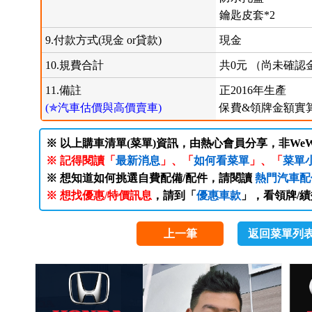
鑰匙皮套*2
9.付款方式(現金 or貸款)
現金
10.規費合計
共0元 （尚未確
11.備註
正2016年生產
(✯汽車估價與高價賣車)
保費&領牌金額實
※ 以上購車清單(菜單)資訊，由熱心會員分享，非WeW
※ 記得閱讀「
最新消息
」、「
如何看菜單
」、「
菜單
※ 想知道如何挑選自費配備/配件，請閱讀
熱門汽車配
※ 想找優惠/特價訊息
，請到「
優惠車款
」，看領牌/
上一筆
返回菜單列