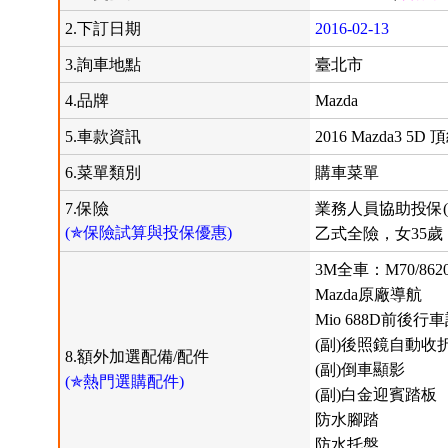
2.下訂日期
2016-02-13
3.詢車地點
臺北市
4.品牌
Mazda
5.車款資訊
2016 Mazda3 5D 
6.菜單類別
購車菜單
7.保險
業務人員協助投保(
(✯保險試算與投保優惠)
乙式全險，女35歲，
3M全車：M70/862
Mazda原廠導航
Mio 688D前後行
(副)後照鏡自動收
8.額外加選配備/配件
(副)倒車顯影
(✯熱門選購配件)
(副)白金迎賓踏板
防水腳踏
防水托盤