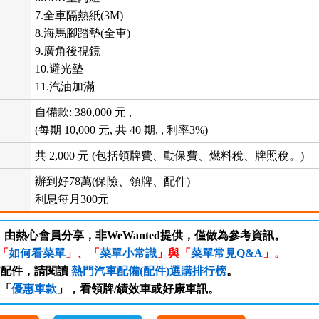
7.全車隔熱紙(3M)
8.海馬腳踏墊(全車)
9.廣角後視鏡
10.避光墊
11.汽油加滿
自備款: 380,000 元 ,
(每期 10,000 元, 共 40 期, , 利率3%)
共 2,000 元 (包括領牌費、動保費、燃料稅、牌照稅。)
辦到好78萬(保險、領牌、配件)
利息每月300元
，由熱心會員分享，非WeWanted提供，僅做為參考資訊。
「
如何看菜單
」、「
菜單小常識
」與「
菜單常見Q&A
」。
/配件，請閱讀
熱門汽車配備(配件)選購排行榜
。
「
優惠車款
」，看領牌/績效車或好康車訊。