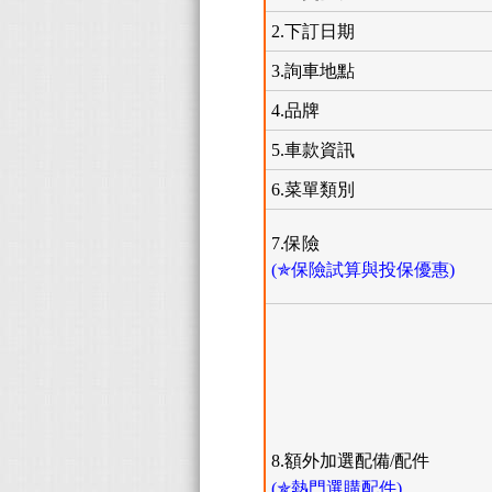
2.下訂日期
3.詢車地點
4.品牌
5.車款資訊
6.菜單類別
7.保險
(✯保險試算與投保優惠)
8.額外加選配備/配件
(✯熱門選購配件)