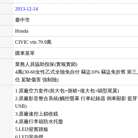
2013-12-14
臺中市
Honda
CIVIC vtis 79.9萬
購車菜單
業務人員協助投保(實報實銷)
4萬(30-60女性乙式全險免自付 竊盜10% 竊盜免折舊 第
任 駕駛傷害 強制險)
1.原廠空力套件(前大包+側裙+後大包+鷗型尾翼)
2.原廠影音整合系統(觸控螢幕 行車紀錄器 倒車顯影 藍芽
USB)
3.原廠速控上鎖收鏡
4.原廠行李箱防水托盤
5.LED迎賓踏板
6.LED室內燈