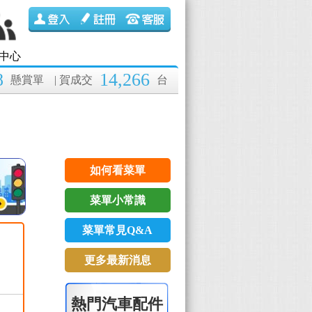
中心
8
14,266
懸賞單
| 賀成交
台
如何看菜單
菜單小常識
菜單常見Q&A
更多最新消息
熱門汽車配件