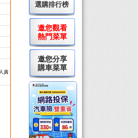
選購排行榜
邀您觀看
熱門菜單
邀您分享
購車菜單
三人責