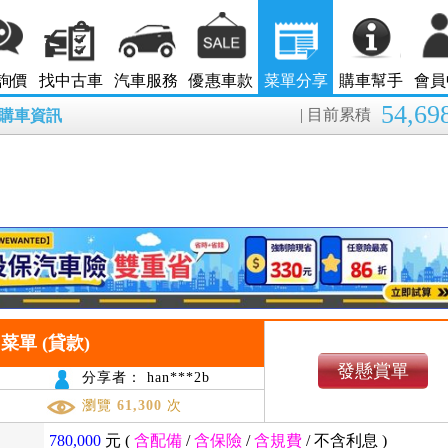
詢價
找中古車
汽車服務
優惠車款
菜單分享
購車幫手
會員
54,69
| 目前累積
8月購車資訊
9萬 菜單 (貸款)
發懸賞單
分享者： han***2b
瀏覽
61,300
次
780,000
元 (
含配備
/
含保險
/
含規費
/
不含利息
)