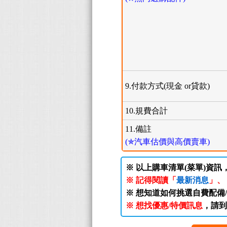
9.付款方式(現金 or貸款)
10.規費合計
11.備註
(✯汽車估價與高價賣車)
※ 以上購車清單(菜單)資訊
※ 記得閱讀「
最新消息
」、
※ 想知道如何挑選自費配備
※ 想找優惠/特價訊息
，請到