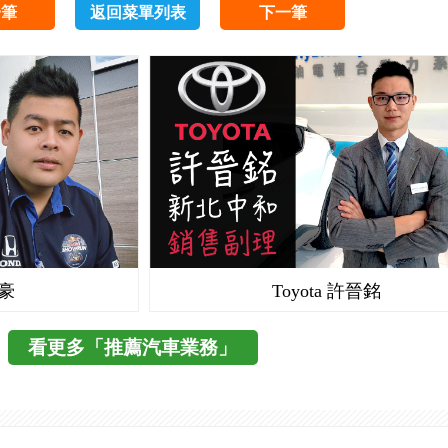
一筆
返回菜單列表
下一筆
志豪
Toyota 許晉銘
看更多「推薦汽車業務」