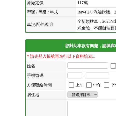
原廠定價
117萬
型號 / 等級 / 年式
Rav4 2.0 汽油旗艦、
全新領牌車，2025/
車況/配件說明
式全險，不能辦理舊
您對此車款有興趣，請填寫表格
* 請先登入帳號再進行以下資料填寫...
姓名
手機號碼
-
上午
中午
下
方便聯絡時間
居住地