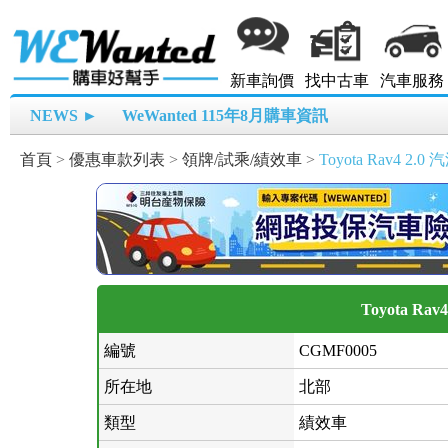
新車詢價
找中古車
汽車服務
NEWS ►
WeWanted 115年8月購車資訊
首頁
>
優惠車款列表
>
領牌/試乘/績效車
>
Toyota Rav4 2
Toyota Ra
編號
CGMF0005
所在地
北部
類型
績效車