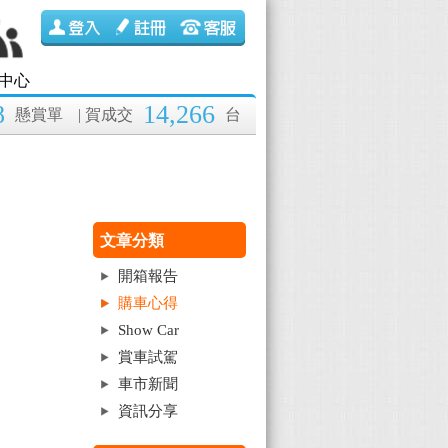
中心
8
14,266
懸賞單
| 賀成交
台
文章分類
開箱報告
購車心得
Show Car
賞車試駕
車市新聞
資訊分享