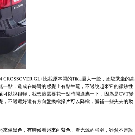
CROSSOVER GL+比我原本開的Tiida還大一些，駕駛乘坐的高
低一點，造成在轉彎的感覺上有點生疏，不過說起來它的循跡性
至可以說很輕，我想這需要花一點時間適應一下，因為是CVT變
覺，不過還好還有方向盤換檔撥片可以降檔，彌補一些失去的動
起來像黑色，有時候看起來向紫色，看光源的強弱，雖然不是說