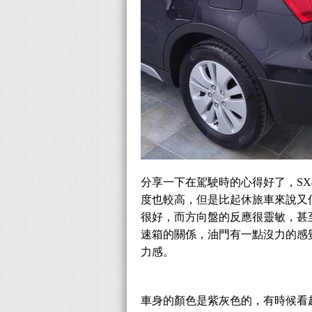
分享一下在駕駛時的心得好了，SX4 
度也較高，但是比起休旅車來說又
很好，而方向盤的反應很靈敏，甚
速箱的關係，油門有一點沒力的感
力感。
車身的顏色是紫灰色的，有時候看