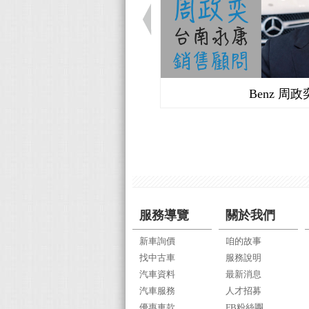
Audi 曲信謙
Benz 周政
服務導覽
關於我們
新車詢價
咱的故事
找中古車
服務說明
汽車資料
最新消息
汽車服務
人才招募
優惠車款
FB粉絲團