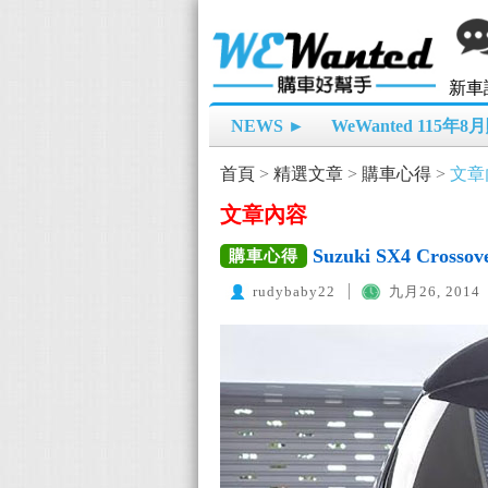
新車
NEWS ►
WeWanted 115年
首頁
>
精選文章
>
購車心得
>
文章
文章內容
Suzuki SX4 Cros
購車心得
rudybaby22
九月26, 2014