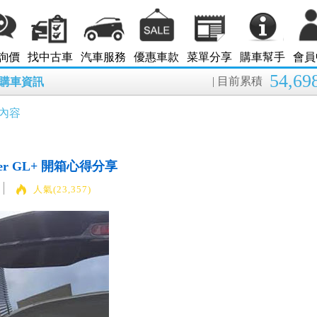
詢價
找中古車
汽車服務
優惠車款
菜單分享
購車幫手
會員
54,69
| 目前累積
8月購車資訊
內容
sover GL+ 開箱心得分享
人氣(23,357)