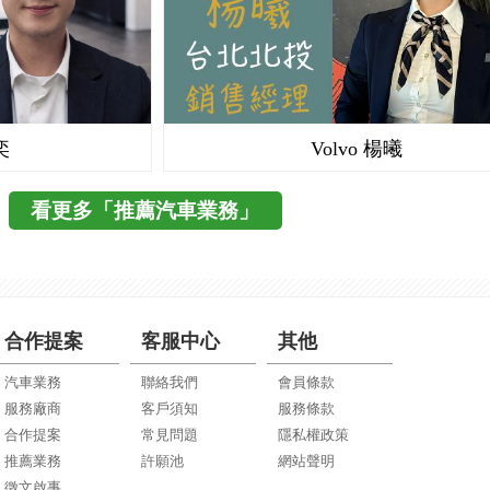
奕
Volvo 楊曦
看更多「推薦汽車業務」
合作提案
客服中心
其他
汽車業務
聯絡我們
會員條款
服務廠商
客戶須知
服務條款
合作提案
常見問題
隱私權政策
推薦業務
許願池
網站聲明
徵文啟事