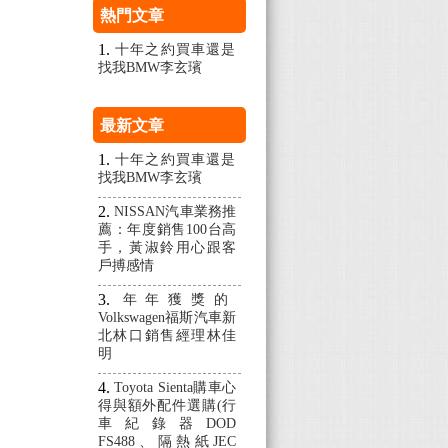
熱門文章
十年之約買車還是
找我BMW李玄璸
最新文章
十年之約買車還是
找我BMW李玄璸
NISSAN汽車業務推
薦：年度銷售100台高
手，黃淑鈴用心跟客
戶搏感情
年年獲獎的
Volkswagen福斯汽車新
北林口銷售經理林佳
明
Toyota Sienta購車心
得與額外配件選購(行
車紀錄器DOD
FS488、隔熱紙JEC