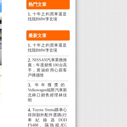
熱門文章
十年之約買車還是
找我BMW李玄璸
最新文章
十年之約買車還是
找我BMW李玄璸
NISSAN汽車業務推
薦：年度銷售100台高
手，黃淑鈴用心跟客
戶搏感情
年年獲獎的
Volkswagen福斯汽車新
北林口銷售經理林佳
明
Toyota Sienta購車心
得與額外配件選購(行
車紀錄器DOD
FS488、隔熱紙JEC