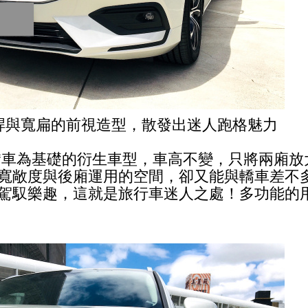
桿與寬扁的前視造型，散發出迷人跑格魅力
轎車為基礎的衍生車型，車高不變，只將兩廂放
寬敞度與後廂運用的空間，卻又能與轎車差不
駕馭樂趣，這就是旅行車迷人之處！多功能的