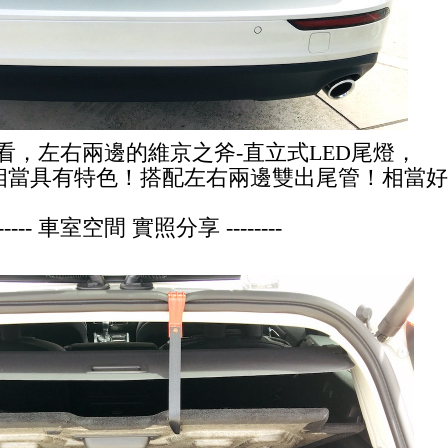
看，左右兩邊的維京之斧-直立式LED尾燈，
相當具有特色！
搭配左右兩邊雙出尾管！相當好
------ 車室空間 實照分享 --------