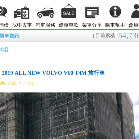
詢價
找中古車
汽車服務
優惠車款
菜單分享
購車幫手
會員
54,73
| 目前累積
8月購車資訊
內容
19 ALL NEW VOLVO V60 T4M 旅行車
人氣(38,360)