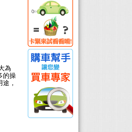
大為
多的操
用途，