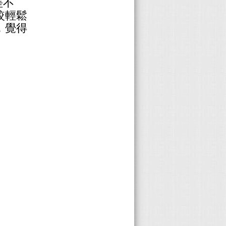
差不
較輕鬆
，覺得