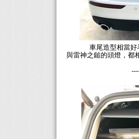
車尾造型相當好
與雷神之鎚的頭燈，都
--