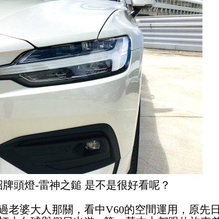
O招牌頭燈-雷神之鎚 是不是很好看呢？
過老婆大人那關，看中V60的空間運用，原先