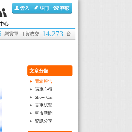
中心
6
14,273
懸賞單
| 賀成交
台
文章分類
開箱報告
購車心得
Show Car
賞車試駕
車市新聞
資訊分享