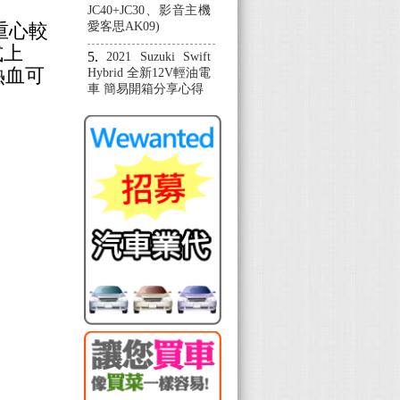
JC40+JC30、影音主機
重心較
愛客思AK09)
式上
2021 Suzuki Swift
熱血可
Hybrid 全新12V輕油電
車 簡易開箱分享心得