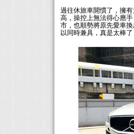
過往休旅車開慣了，擁有
高，操控上無法得心應手
市，也順勢將原先愛車換成
以同時兼具，真是太棒了