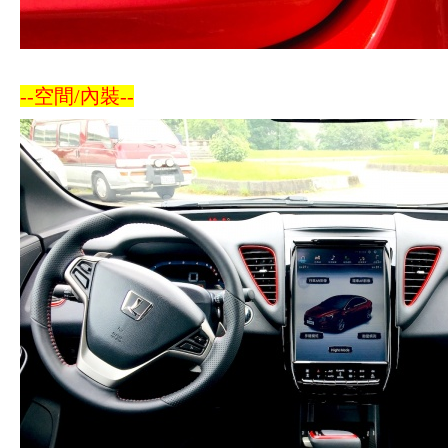
--空間/內裝--