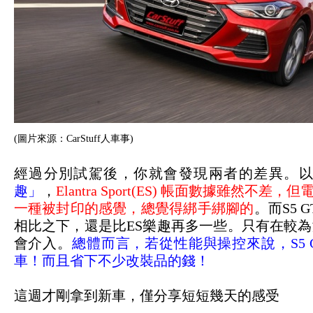
(圖片來源：CarStuff人車事)
經過分別試駕後，你就會發現兩者的差異。
趣」
，
Elantra Sport(ES) 帳面數據雖然
一種被封印的感覺，總覺得綁手綁腳的
。而S5
相比之下，還是比ES樂趣再多一些。只有在較
會介入。
總體而言，若從性能與操控來說，S5 
車！而且省下不少改裝品的錢！
這週才剛拿到新車，僅分享短短幾天的感受