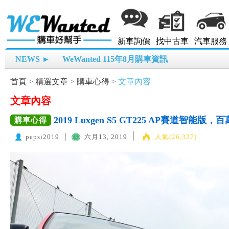
新車詢價
找中古車
汽車服務
NEWS ►
WeWanted 115年8月購車資訊
首頁
>
精選文章
>
購車心得
>
文章內容
文章內容
2019 Luxgen S5 GT225 AP賽道
購車心得
pepsi2019
六月13, 2019
人氣(26,327)