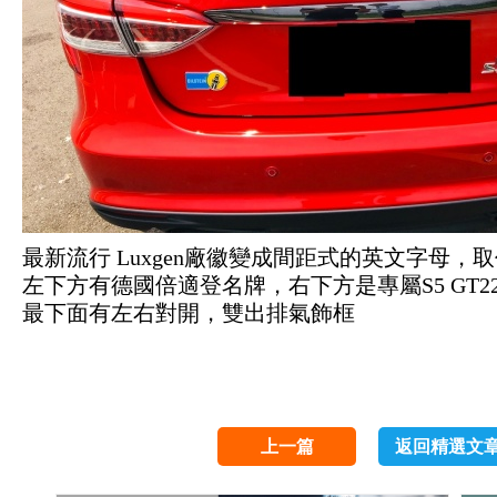
最新流行 Luxgen廠徽變成間距式的英文字母，取
左下方有德國倍適登名牌，右下方是專屬S5 GT2
最下面有左右對開，雙出排氣飾框
上一篇
返回精選文