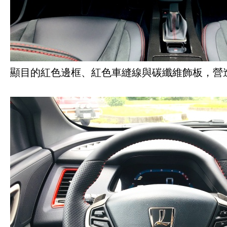
顯目的紅色邊框、紅色車縫線與碳纖維飾板，營