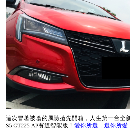
這次冒著被嗆的風險搶先開箱，
人生第一台全
S5 GT225 AP賽道智能版！
愛你所選，選你所愛