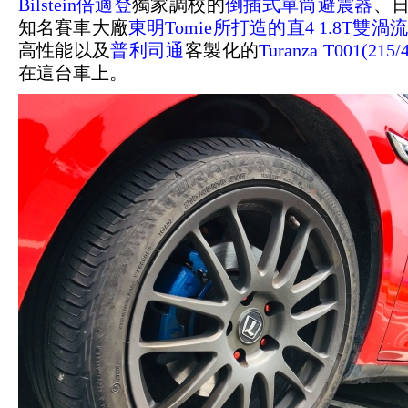
Bilstein倍適登
獨家調校的
倒插式單筒避震器
、
知名賽車大廠
東明Tomie所打造的直4 1.8T雙
高性能以及
普利司通
客製化的
Turanza T001(215
在這台車上。