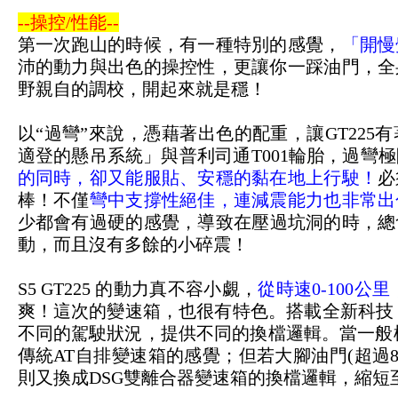
--操控/性能--
第一次跑山的時候，有一種特別的感覺，
「開慢
沛的動力與出色的操控性，更讓你一踩油門，全
野親自的調校，開起來就是穩！
以“過彎”來說，憑藉著
出色的配重，讓GT225
適登的懸吊系統」與普利司通T001輪胎，過彎
的同時，卻又能服貼、安穩的黏在地上行駛！
必
棒！不僅
彎中支撐性絕佳，連減震能力也非常出
少都會有
過硬的感覺，導致
在壓過坑洞的時，總
動，而且沒有多餘的小碎震！
S5 GT225 的動力真不容小覷，
從時速0-100公里
爽！
這次的變速箱，也很有特色。搭載全新科技 Mi
不同的駕駛狀況，提供不同的換檔邏輯。
當一般
傳統AT自排變速箱的感覺；但若大腳油門(超過
則又換成
DSG雙離合器變速箱的換檔邏輯，縮短至