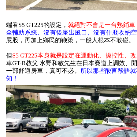
端看S5 GT225的設定，
就絕對不會是一台熱銷車
全輔助系統、沒有後座出風口、沒有什麼收納空間.
屁股，再加上鄉民的鞭策，一般人根本不敢碰。
但
S5 GT225本身就是設定在運動化、操控性、
車GT-R教父 水野和敏先生在日本賽道上調效
一部舒適房車，真可不必。
所以那些酸言酸語就
知！