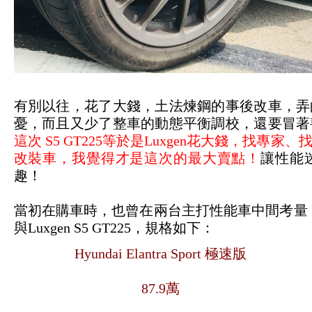
有別以往，花了大錢，土法煉鋼的事後改車，弄
憂，而且又少了整車的動態平衡調校，還要冒著
這次 S5 GT225等於是Luxgen花大錢，找
改裝車，我覺得才是這次的最大賣點！
讓性能
趣！
當初在購車時，也曾在兩台主打性能車中間考量，分別是Hyu
與Luxgen S5 GT225，規格如下：
Hyundai Elantra Sport 極速版
87.9萬